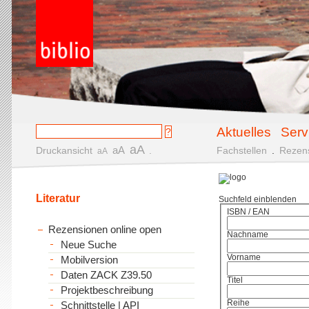
Aktuelles
Serv
aA
aA
Druckansicht
.
Fachstellen
.
Rezen
aA
Literatur
Suchfeld einblenden
ISBN / EAN
Rezensionen online open
Nachname
Neue Suche
Vorname
Mobilversion
Daten ZACK Z39.50
Titel
Projektbeschreibung
Reihe
Schnittstelle | API