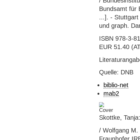
/ Bundesinstit
Bundsamt für 
...]. - Stuttgar
und graph. Dar
ISBN 978-3-81
EUR 51.40 (AT),
Literaturangab
Quelle: DNB
biblio-net
mab2
Skottke, Tanj
/ Wolfgang M. W
Fraunhofer IRB 