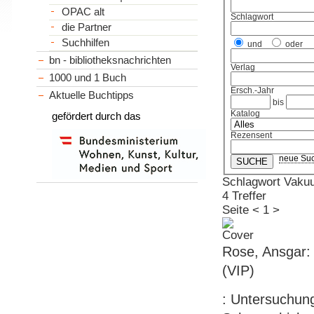
OPAC alt
Schlagwort
die Partner
Suchhilfen
und
oder
bn - bibliotheksnachrichten
Verlag
1000 und 1 Buch
Ersch.-Jahr
Aktuelle Buchtipps
bis
Katalog
gefördert durch das
Rezensent
neue Su
Schlagwort Vaku
4 Treffer
Seite
<
1
>
Rose, Ansgar:
(VIP)
: Untersuchung