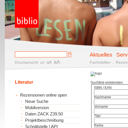
Aktuelles
Serv
aA
aA
Druckansicht
.
Fachstellen
.
Rezen
aA
Literatur
Suchfeld einblenden
ISBN / EAN
Rezensionen online open
Nachname
Neue Suche
Vorname
Mobilversion
Daten ZACK Z39.50
Titel
Projektbeschreibung
Reihe
Schnittstelle | API