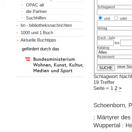
OPAC alt
Schlagwort
die Partner
Suchhilfen
und
oder
bn - bibliotheksnachrichten
Verlag
1000 und 1 Buch
Ersch.-Jahr
Aktuelle Buchtipps
bis
Katalog
gefördert durch das
Rezensent
neue Su
Schlagwort Nachf
19 Treffer
Seite
<
1
2
>
Schoenborn, P
: Märtyrer des
Wuppertal : H