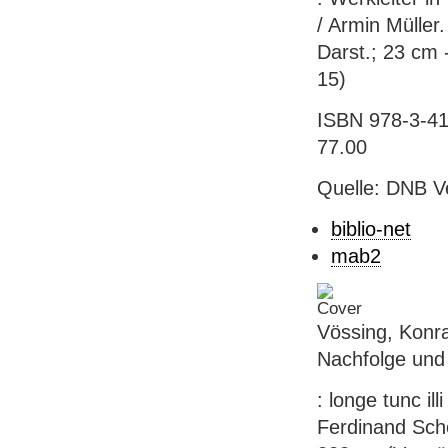
/ Armin Müller.
Darst.; 23 cm -
15)
ISBN 978-3-412
77.00
Quelle: DNB V
biblio-net
mab2
Vössing, Konr
Nachfolge und 
: longe tunc il
Ferdinand Sch