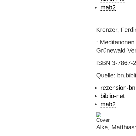
mab2
Krenzer, Ferd
: Meditationen
Grünewald-Verl
ISBN 3-7867-20
Quelle: bn.bib
rezension-bn
biblio-net
mab2
Alke, Matthias