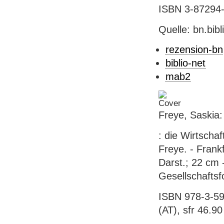
ISBN 3-87294-7
Quelle: bn.bib
rezension-bn
biblio-net
mab2
Freye, Saskia
: die Wirtscha
Freye. - Frank
Darst.; 22 cm 
Gesellschaftsf
ISBN 978-3-59
(AT), sfr 46.90 