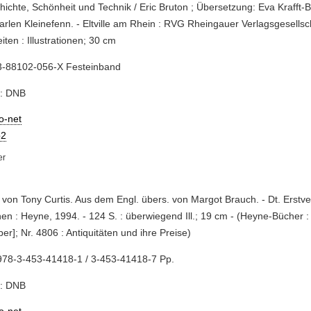
hichte, Schönheit und Technik / Eric Bruton ; Übersetzung: Eva Krafft
rlen Kleinefenn. - Eltville am Rhein : RVG Rheingauer Verlagsgesellsch
iten : Illustrationen; 30 cm
3-88102-056-X Festeinband
e: DNB
io-net
2
. von Tony Curtis. Aus dem Engl. übers. von Margot Brauch. - Dt. Erstveröf
n : Heyne, 1994. - 124 S. : überwiegend Ill.; 19 cm - (Heyne-Bücher :
er]; Nr. 4806 : Antiquitäten und ihre Preise)
978-3-453-41418-1 / 3-453-41418-7 Pp.
e: DNB