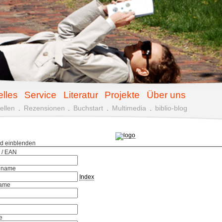
elles
Service
Literatur
Projekte
Über uns
ellen
.
Rezensionen
.
Buchstart
.
Multimedia
.
biblio-blog
ld einblenden
 / EAN
hname
Index
ame
e