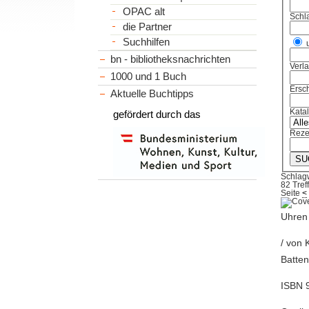
OPAC alt
Schl
die Partner
Suchhilfen
bn - bibliotheksnachrichten
Verl
1000 und 1 Buch
Ersch
Aktuelle Buchtipps
Kata
gefördert durch das
Reze
Schlag
82 Tref
Seite
<
Uhren
/ von 
Batten
ISBN 9