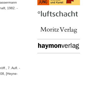
-Bassermann
aft, 1982. -
f., 7. Aufl. -
 08, [Heyne-