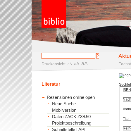
Aktu
aA
aA
Druckansicht
.
Fachst
aA
Literatur
Suchfe
ISBN
Rezensionen online open
Nac
Neue Suche
Vorn
Mobilversion
Daten ZACK Z39.50
Titel
Projektbeschreibung
Reih
Schnittstelle | API