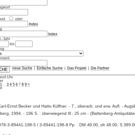
agwort
und
oder
Index
ag
Index
.-Jahr
bis
log
nsent
neue Suche
|
Einfache Suche
|
Das Projekt
|
Die Partner
wort Uhr
fer
1
...
3
4
5
6
7
8
9
>
Karl-Ernst Becker und Hatto Küffner. - 7., überarb. und erw. Aufl. - Augs
berg, 1994. - 196 S. : überwiegend Ill.; 25 cm - (Battenberg-Antiquität
78-3-89441-198-5 / 3-89441-198-8 Pp. : DM 48.00, sfr 48.00, S 389.0