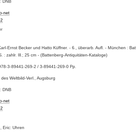
e: DNB
io-net
2
Karl-Ernst Becker und Hatto Küffner. - 6., überarb. Aufl. - München : Ba
S. : zahlr. Ill.; 25 cm - (Battenberg-Antiquitäten-Kataloge)
978-3-89441-269-2 / 3-89441-269-0 Pp.
 des Weltbild-Verl., Augsburg
e: DNB
io-net
2
, Eric: Uhren