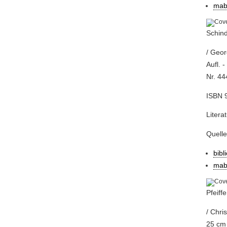
mab
Schind
/ Geor
Aufl. 
Nr. 44
ISBN 9
Litera
Quell
bibl
mab
Pfeiff
/ Chris
25 cm 