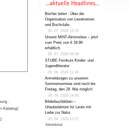
Bücher teilen - Über die
Organisation von Lesekreisen
und Buchclubs
30. 07. 2026 10:25
Unsere MINT-Aktionsbox – jetzt
zum Preis von € 29,90
erhältlich.
28. 07. 2026 09:49
STUBE Fernkurs Kinder- und
Jugendliteratur
09. 06. 2026 11:44
Anmeldungen zu unserem
Sommerseminar sind noch bis
Freitag, den 29. Mai möglich
30. 04. 2026 14:00
burg :
Bilderbuchblüten –
Urlaubslektüre für Leute mit
en-Katalog)
Liebe zur Natur
28. 04. 2026 12:27
0
Advertorial