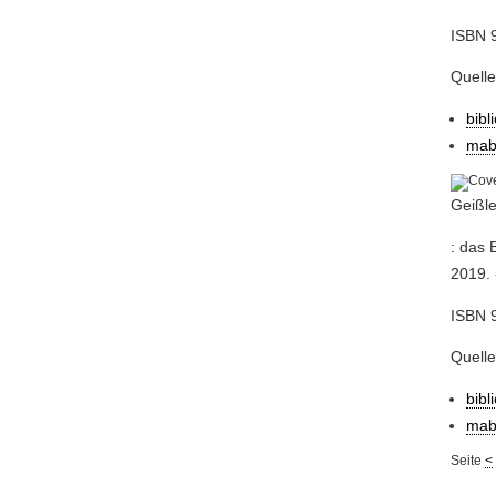
ISBN 
Quell
bibl
mab
Geißle
: das 
2019. 
ISBN 
Quell
bibl
mab
Seite
<