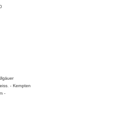
0
llgäuer
eiss. - Kempten
cm -