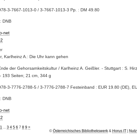
978-3-7667-1013-0 / 3-7667-1013-3 Pp. : DM 49.80
e: DNB
io-net
2
r, Karlheinz A.: Die Uhr kann gehen
Ende der Gehorsamkeitskultur / Karlheinz A. Geißler. - Stuttgart : S. Hirz
- 193 Seiten; 21 cm, 344 g
978-3-7776-2788-5 / 3-7776-2788-7 Festeinband : EUR 19.80 (DE), E
e: DNB
io-net
2
1
...
3
4
5
6
7
8
9
>
©
Österreichisches Bibliothekswerk
&
Horus IT
|
Nutz