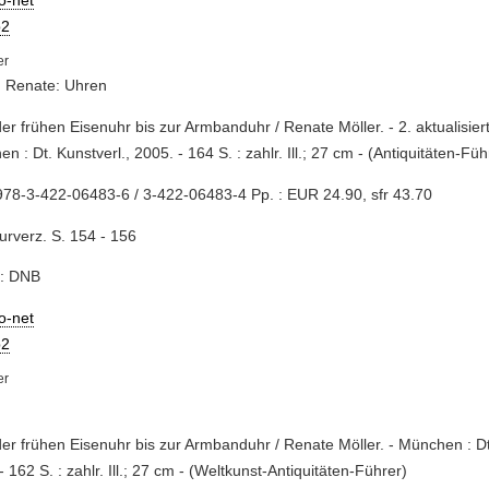
io-net
2
, Renate: Uhren
der frühen Eisenuhr bis zur Armbanduhr / Renate Möller. - 2. aktualisiert
n : Dt. Kunstverl., 2005. - 164 S. : zahlr. Ill.; 27 cm - (Antiquitäten-Füh
78-3-422-06483-6 / 3-422-06483-4 Pp. : EUR 24.90, sfr 43.70
turverz. S. 154 - 156
e: DNB
io-net
2
der frühen Eisenuhr bis zur Armbanduhr / Renate Möller. - München : Dt
- 162 S. : zahlr. Ill.; 27 cm - (Weltkunst-Antiquitäten-Führer)