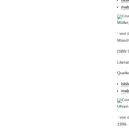
bibl
mab
Möller
: von 
Münche
ISBN 9
Litera
Quell
bibl
mab
Uhren
: von 
1996. 