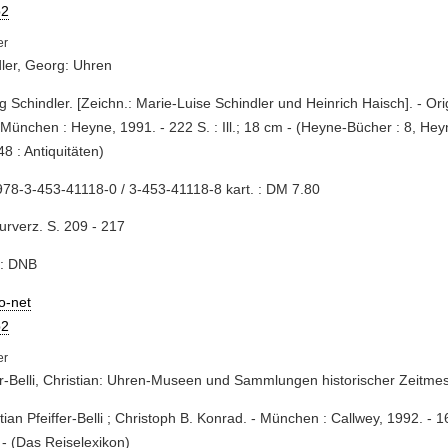
2
ler, Georg: Uhren
g Schindler. [Zeichn.: Marie-Luise Schindler und Heinrich Haisch]. - Ori
- München : Heyne, 1991. - 222 S. : Ill.; 18 cm - (Heyne-Bücher : 8, He
48 : Antiquitäten)
78-3-453-41118-0 / 3-453-41118-8 kart. : DM 7.80
turverz. S. 209 - 217
e: DNB
io-net
2
er-Belli, Christian: Uhren-Museen und Sammlungen historischer Zeitme
tian Pfeiffer-Belli ; Christoph B. Konrad. - München : Callwey, 1992. - 160 
- (Das Reiselexikon)