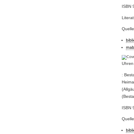
ISBN 9
Litera
Quell
bibl
mab
Uhren
: Best
Heimat
(Allgäu
(Besta
ISBN 
Quell
bibl