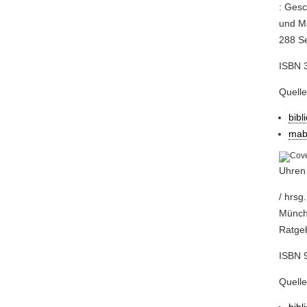
: Gesc
und Ma
288 Se
ISBN 
Quell
bibl
mab
Uhren
/ hrsg
Münche
Ratgeb
ISBN 
Quell