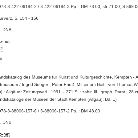
78-3-422-06184-2 / 3-422-06184-3 Pp. : DM 78.00, sfr 71.00, S 569.0
turverz. S. 154 - 156
e: DNB
io-net
2
andskatalog des Museums für Kunst und Kulturgeschichte, Kempten - A
museum / Ingrid Seeger ; Peter Frieß. Mit einem Beitr. von Thomas W
) : Allgäuer Zeitungsverl., 1991. - 271 S. : zahlr. Ill., graph. Darst.; 28 
ndskataloge der Museen der Stadt Kempten (Allgäu); Bd. 1)
978-3-88006-157-6 / 3-88006-157-2 Pp. : DM 48.00
e: DNB
io-net