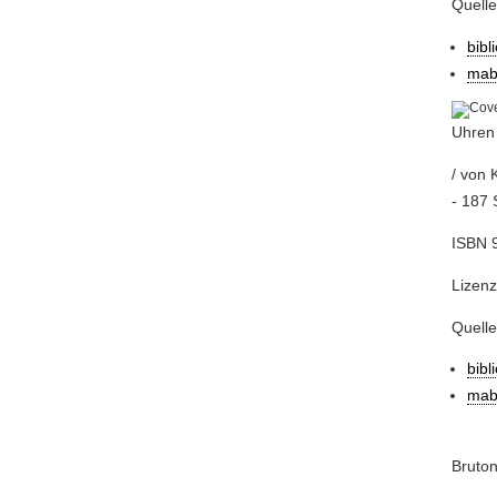
Quell
bibl
mab
Uhren
/ von 
- 187 
ISBN 
Lizenz
Quell
bibl
mab
Bruton