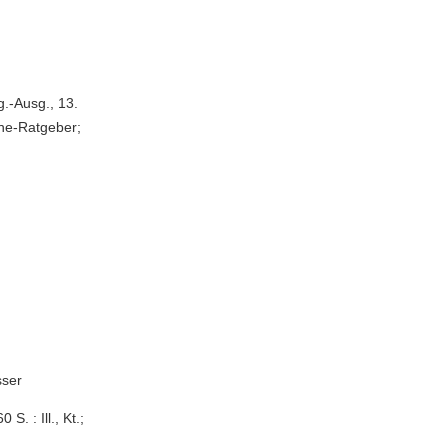
g.-Ausg., 13.
yne-Ratgeber;
sser
S. : Ill., Kt.;