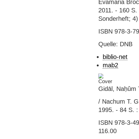
Evamaria Brock
2011. - 160 S. :
Sonderheft; 4)
ISBN 978-3-79
Quelle: DNB
biblio-net
mab2
Gidāl, Naḥûm 
/ Nachum T. Gid
1995. - 84 S. :
ISBN 978-3-49
116.00