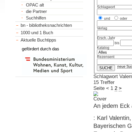
OPAC alt
Schlagwort
die Partner
Suchhilfen
und
oder
bn - bibliotheksnachrichten
Verlag
1000 und 1 Buch
Ersch.-Jahr
Aktuelle Buchtipps
bis
Katalog
gefördert durch das
Rezensent
neue Su
Schlagwort Valent
15 Treffer
Seite
<
1
2
>
An jedem Eck 
: Karl Valentin
Bayerischen Ge