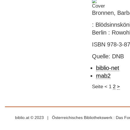
Bronnen, Barba
: Blödsinnsköni
Berlin : Rowohl
ISBN 978-3-87
Quelle: DNB
biblio-net
mab2
Seite
<
1
2
>
biblio.at © 2023 | Österreichisches Bibliothekswerk : Das F