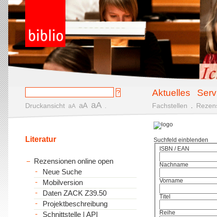
Aktuelles
Serv
aA
aA
Druckansicht
.
Fachstellen
.
Rezen
aA
Literatur
Suchfeld einblenden
ISBN / EAN
Rezensionen online open
Nachname
Neue Suche
Vorname
Mobilversion
Daten ZACK Z39.50
Titel
Projektbeschreibung
Reihe
Schnittstelle | API