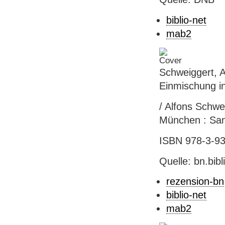
biblio-net
mab2
Schweiggert, Al
Einmischung in
/ Alfons Schwe
München : Sank
ISBN 978-3-939
Quelle: bn.bib
rezension-bn
biblio-net
mab2