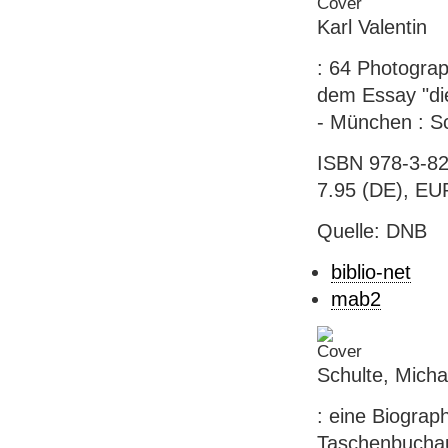
Karl Valentin
: 64 Photograp
dem Essay "di
- München : Sc
ISBN 978-3-82
7.95 (DE), EUR
Quelle: DNB
biblio-net
mab2
Schulte, Michae
: eine Biograph
Taschenbuchaus