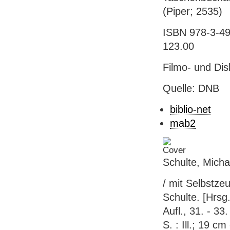
(Piper; 2535)
ISBN 978-3-49
123.00
Filmo- und Dis
Quelle: DNB
biblio-net
mab2
Schulte, Michae
/ mit Selbstze
Schulte. [Hrsg
Aufl., 31. - 3
S. : Ill.; 19 