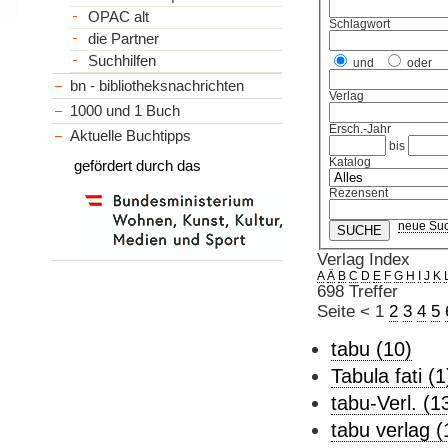
OPAC alt
Schlagwort
die Partner
Suchhilfen
und
oder
bn - bibliotheksnachrichten
Verlag
1000 und 1 Buch
Ersch.-Jahr
Aktuelle Buchtipps
bis
Katalog
gefördert durch das
Rezensent
neue Su
Verlag Index
A
Ä
B
C
D
E
F
G
H
I
J
K
698 Treffer
Seite
<
1
2
3
4
5
tabu (10)
Tabula fati (1
tabu-Verl. (1
tabu verlag (