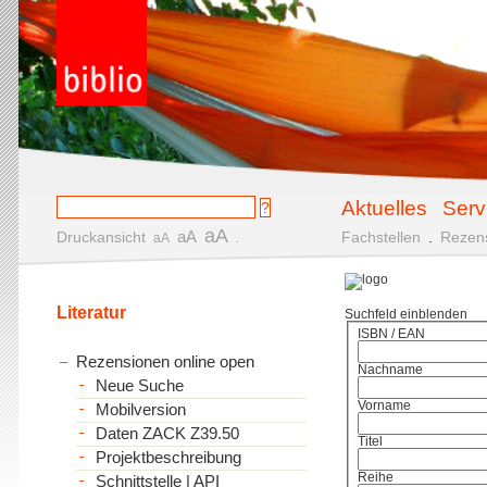
Aktuelles
Serv
aA
aA
Druckansicht
.
Fachstellen
.
Rezen
aA
Literatur
Suchfeld einblenden
ISBN / EAN
Rezensionen online open
Nachname
Neue Suche
Vorname
Mobilversion
Daten ZACK Z39.50
Titel
Projektbeschreibung
Reihe
Schnittstelle | API