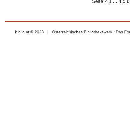
Seite
<
1
...
4
5
6
biblio.at © 2023 | Österreichisches Bibliothekswerk : Das F