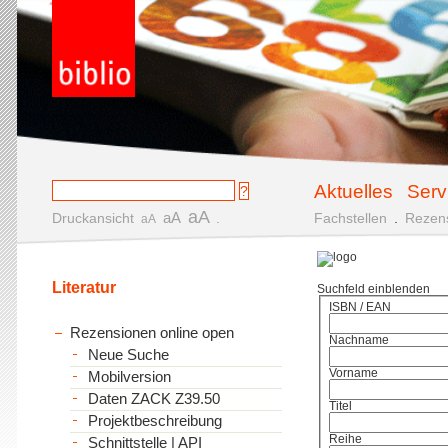
Aktuelles
Serv
aA
aA
Druckansicht
.
Fachstellen
.
Rezen
aA
Literatur
Suchfeld einblenden
ISBN / EAN
Rezensionen online open
Nachname
Neue Suche
Vorname
Mobilversion
Daten ZACK Z39.50
Titel
Projektbeschreibung
Reihe
Schnittstelle | API