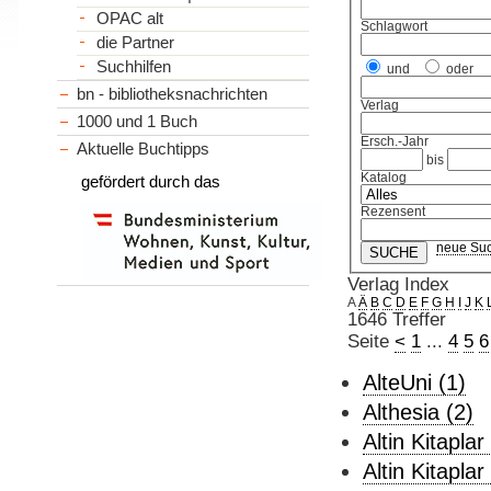
OPAC alt
Schlagwort
die Partner
Suchhilfen
und
oder
bn - bibliotheksnachrichten
Verlag
1000 und 1 Buch
Ersch.-Jahr
Aktuelle Buchtipps
bis
Katalog
gefördert durch das
Rezensent
neue Su
Verlag Index
A
Ä
B
C
D
E
F
G
H
I
J
K
1646 Treffer
Seite
<
1
...
4
5
6
AlteUni (1)
Althesia (2)
Altin Kitaplar
Altin Kitaplar