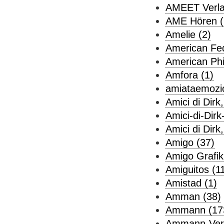
AMEET Verl
AME Hören (
Amelie (2)
American Fed
American Phil
Amfora (1)
amiataemozio
Amici di Dirk,
Amici-di-Dirk
Amici di Dirk
Amigo (37)
Amigo Grafik
Amiguitos (1
Amistad (1)
Amman (38)
Ammann (17
Ammann-Verl