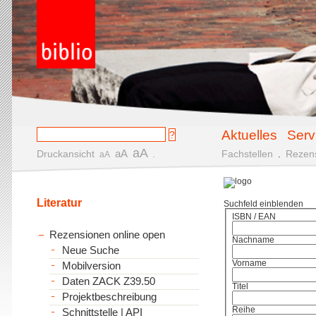
Aktuelles
Serv
aA
aA
Druckansicht
.
Fachstellen
.
Rezen
aA
Literatur
Suchfeld einblenden
ISBN / EAN
Rezensionen online open
Nachname
Neue Suche
Vorname
Mobilversion
Daten ZACK Z39.50
Titel
Projektbeschreibung
Reihe
Schnittstelle | API