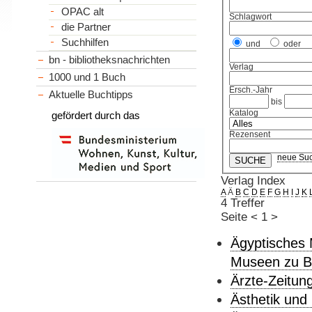
OPAC alt
Schlagwort
die Partner
Suchhilfen
und
oder
bn - bibliotheksnachrichten
Verlag
1000 und 1 Buch
Ersch.-Jahr
Aktuelle Buchtipps
bis
Katalog
gefördert durch das
Rezensent
neue Su
Verlag Index
A
Ä
B
C
D
E
F
G
H
I
J
K
4 Treffer
Seite
<
1
>
Ägyptisches
Museen zu Be
Ärzte-Zeitung
Ästhetik un