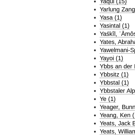
Yaqui (15)
Yarlung Zang
Yasa (1)
Yasintal (1)
Yaśkîl, ʿĀmôs
Yates, Abrah
Yawelmani-S
Yayoi (1)
Ybbs an der 
Ybbsitz (1)
Ybbstal (1)
Ybbstaler Alp
Ye (1)
Yeager, Bunn
Yeang, Ken (
Yeats, Jack B
Yeats, Willia