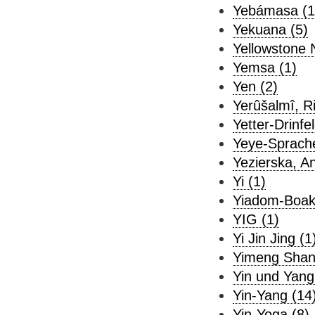
Yebámasa (1
Yekuana (5)
Yellowstone N
Yemsa (1)
Yen (2)
Yerûšalmî, Ri
Yetter-Drinfe
Yeye-Sprache
Yezierska, An
Yi (1)
Yiadom-Boaky
YIG (1)
Yi Jin Jing (1
Yimeng Shan
Yin und Yang
Yin-Yang (14
Yin-Yoga (8)