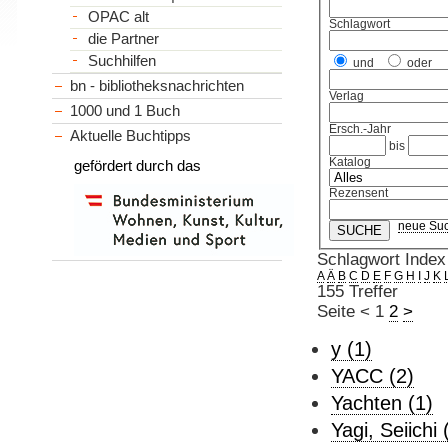
OPAC alt
Schlagwort
die Partner
Suchhilfen
und
oder
bn - bibliotheksnachrichten
Verlag
1000 und 1 Buch
Ersch.-Jahr
Aktuelle Buchtipps
bis
Katalog
gefördert durch das
Rezensent
neue Su
Schlagwort Index
A
Ä
B
C
D
E
F
G
H
I
J
K
155 Treffer
Seite
<
1
2
>
y (1)
YACC (2)
Yachten (1)
Yagi, Seiichi 