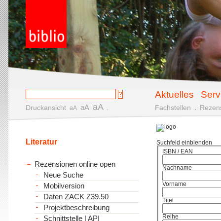
Aktuelles
Serv
aA
aA
Druckansicht
.
Fachstellen
.
Rezen
aA
Literatur
Suchfeld einblenden
ISBN / EAN
Rezensionen online open
Nachname
Neue Suche
Vorname
Mobilversion
Daten ZACK Z39.50
Titel
Projektbeschreibung
Reihe
Schnittstelle | API