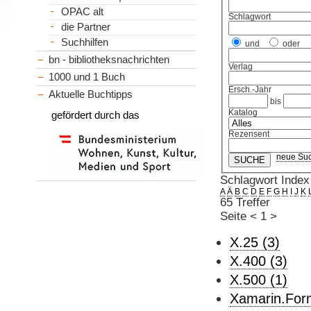
OPAC alt
Schlagwort
die Partner
Suchhilfen
und
oder
bn - bibliotheksnachrichten
Verlag
1000 und 1 Buch
Ersch.-Jahr
Aktuelle Buchtipps
bis
Katalog
gefördert durch das
Rezensent
neue Su
Schlagwort Index
A
Ä
B
C
D
E
F
G
H
I
J
K
65 Treffer
Seite
<
1
>
X.25 (3)
X.400 (3)
X.500 (1)
Xamarin.For