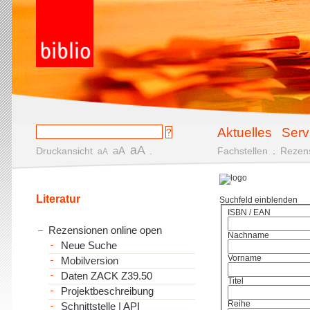
Aktuelles
Serv
aA
aA
Druckansicht
.
Fachstellen
.
Rezen
aA
Literatur
Suchfeld einblenden
ISBN / EAN
Rezensionen online open
Nachname
Neue Suche
Vorname
Mobilversion
Daten ZACK Z39.50
Titel
Projektbeschreibung
Reihe
Schnittstelle | API