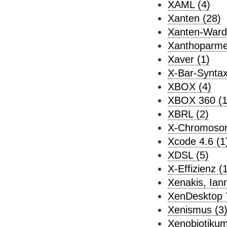
XAML (4)
Xanten (28)
Xanten-Wardt
Xanthoparmel
Xaver (1)
X-Bar-Syntax
XBOX (4)
XBOX 360 (1
XBRL (2)
X-Chromosom
Xcode 4.6 (1
XDSL (5)
X-Effizienz (
Xenakis, Iann
XenDesktop 
Xenismus (3
Xenobiotikum