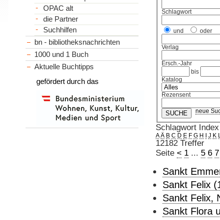
OPAC alt
Schlagwort
die Partner
Suchhilfen
und
oder
bn - bibliotheksnachrichten
Verlag
1000 und 1 Buch
Ersch.-Jahr
Aktuelle Buchtipps
bis
Katalog
gefördert durch das
Rezensent
neue Su
Schlagwort Index
A
Ä
B
C
D
E
F
G
H
I
J
K
12182 Treffer
Seite
<
1
...
5
6
7
Sankt Emmer
Sankt Felix (
Sankt Felix,
Sankt Flora u