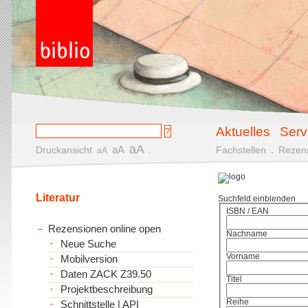
Aktuelles
Serv
aA
aA
Druckansicht
.
Fachstellen
.
Rezen
aA
Literatur
Suchfeld einblenden
ISBN / EAN
Rezensionen online open
Nachname
Neue Suche
Vorname
Mobilversion
Daten ZACK Z39.50
Titel
Projektbeschreibung
Reihe
Schnittstelle | API