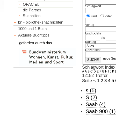
OPAC alt
Schlagwort
die Partner
Suchhilfen
und
oder
bn - bibliotheksnachrichten
Verlag
1000 und 1 Buch
Ersch.-Jahr
Aktuelle Buchtipps
bis
Katalog
gefördert durch das
Rezensent
neue Su
Schlagwort Index
A
Ä
B
C
D
E
F
G
H
I
J
K
12182 Treffer
Seite
<
1
2
3
4
5
s (5)
S (2)
Saab (4)
Saab 900 (1)