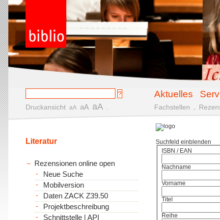
Aktuelles
Serv
aA
aA
Druckansicht
.
Fachstellen
.
Rezen
aA
Literatur
Suchfeld einblenden
ISBN / EAN
Rezensionen online open
Nachname
Neue Suche
Vorname
Mobilversion
Daten ZACK Z39.50
Titel
Projektbeschreibung
Reihe
Schnittstelle | API