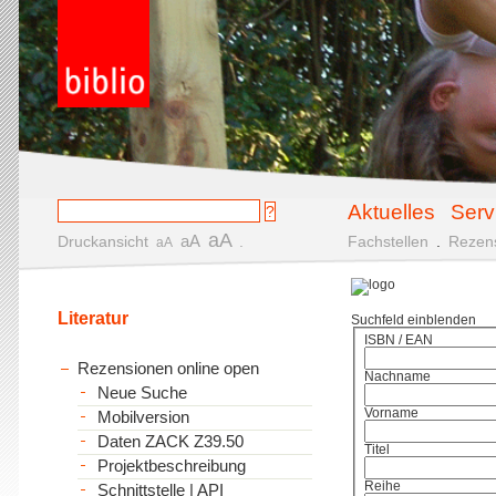
Aktuelles
Serv
aA
aA
Druckansicht
.
Fachstellen
.
Rezen
aA
Literatur
Suchfeld einblenden
ISBN / EAN
Rezensionen online open
Nachname
Neue Suche
Vorname
Mobilversion
Daten ZACK Z39.50
Titel
Projektbeschreibung
Reihe
Schnittstelle | API