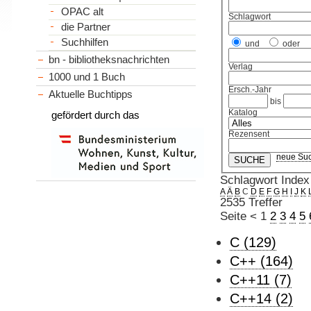
OPAC alt
Schlagwort
die Partner
Suchhilfen
und
oder
bn - bibliotheksnachrichten
Verlag
1000 und 1 Buch
Ersch.-Jahr
Aktuelle Buchtipps
bis
Katalog
gefördert durch das
Rezensent
neue Su
Schlagwort Index
A
Ä
B
C
D
E
F
G
H
I
J
K
2535 Treffer
Seite
<
1
2
3
4
5
C (129)
C++ (164)
C++11 (7)
C++14 (2)