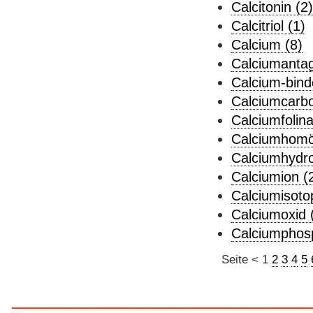
Calcitonin (2)
Calcitriol (1)
Calcium (8)
Calciumantag
Calcium-bind
Calciumcarbo
Calciumfolina
Calciumhomö
Calciumhydro
Calciumion (
Calciumisoto
Calciumoxid 
Calciumphosp
Seite
<
1
2
3
4
5