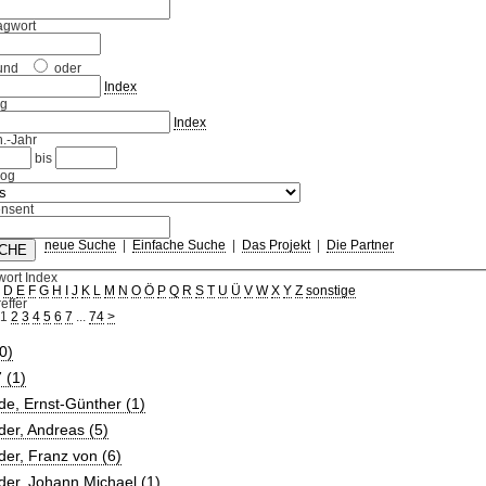
agwort
und
oder
Index
ag
Index
.-Jahr
bis
log
nsent
neue Suche
|
Einfache Suche
|
Das Projekt
|
Die Partner
wort Index
C
D
E
F
G
H
I
J
K
L
M
N
O
Ö
P
Q
R
S
T
U
Ü
V
W
X
Y
Z
sonstige
effer
1
2
3
4
5
6
7
...
74
>
0)
 (1)
e, Ernst-Günther (1)
er, Andreas (5)
er, Franz von (6)
er, Johann Michael (1)