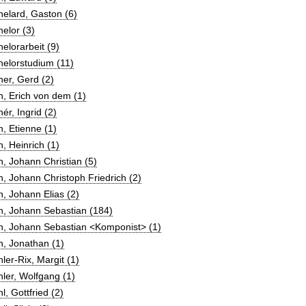
elard, Gaston (6)
elor (3)
elorarbeit (9)
elorstudium (11)
er, Gerd (2)
, Erich von dem (1)
ér, Ingrid (2)
, Etienne (1)
, Heinrich (1)
, Johann Christian (5)
, Johann Christoph Friedrich (2)
, Johann Elias (2)
h, Johann Sebastian (184)
h, Johann Sebastian <Komponist> (1)
, Jonathan (1)
ler-Rix, Margit (1)
ler, Wolfgang (1)
l, Gottfried (2)