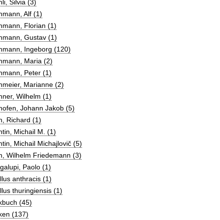
li, Silvia (3)
mann, Alf (1)
mann, Florian (1)
hmann, Gustav (1)
hmann, Ingeborg (120)
hmann, Maria (2)
hmann, Peter (1)
hmeier, Marianne (2)
ner, Wilhelm (1)
hofen, Johann Jakob (5)
, Richard (1)
tin, Michail M. (1)
tin, Michail Michajlovič (5)
h, Wilhelm Friedemann (3)
galupi, Paolo (1)
llus anthracis (1)
llus thuringiensis (1)
kbuch (45)
ken (137)