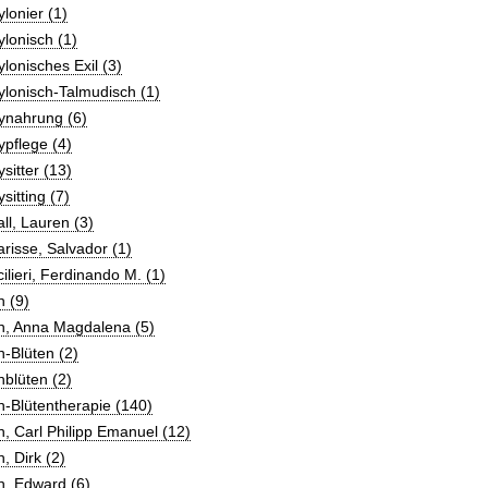
lonier (1)
lonisch (1)
lonisches Exil (3)
lonisch-Talmudisch (1)
ynahrung (6)
pflege (4)
sitter (13)
sitting (7)
ll, Lauren (3)
risse, Salvador (1)
ilieri, Ferdinando M. (1)
 (9)
h, Anna Magdalena (5)
-Blüten (2)
blüten (2)
-Blütentherapie (140)
, Carl Philipp Emanuel (12)
, Dirk (2)
h, Edward (6)