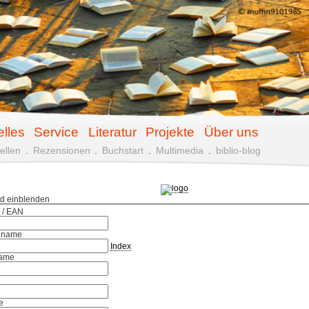
elles
Service
Literatur
Projekte
Über uns
ellen
.
Rezensionen
.
Buchstart
.
Multimedia
.
biblio-blog
ld einblenden
 / EAN
hname
Index
ame
e