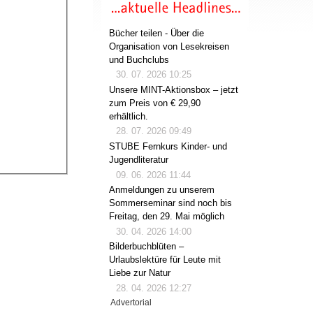
Bücher teilen - Über die
Organisation von Lesekreisen
und Buchclubs
30. 07. 2026 10:25
Unsere MINT-Aktionsbox – jetzt
zum Preis von € 29,90
erhältlich.
28. 07. 2026 09:49
STUBE Fernkurs Kinder- und
Jugendliteratur
09. 06. 2026 11:44
Anmeldungen zu unserem
Sommerseminar sind noch bis
Freitag, den 29. Mai möglich
30. 04. 2026 14:00
Bilderbuchblüten –
Urlaubslektüre für Leute mit
Liebe zur Natur
28. 04. 2026 12:27
Advertorial