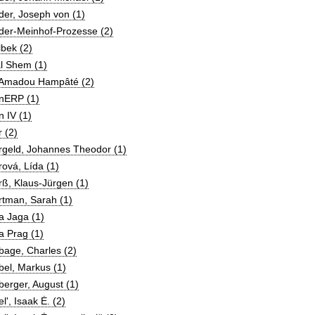
er, Joseph von (1)
der-Meinhof-Prozesse (2)
bek (2)
l Shem (1)
 Amadou Hampâté (2)
nERP (1)
 IV (1)
 (2)
rgeld, Johannes Theodor (1)
ová, Lída (1)
ß, Klaus-Jürgen (1)
rtman, Sarah (1)
a Jaga (1)
a Prag (1)
bage, Charles (2)
el, Markus (1)
erger, August (1)
lʹ, Isaak Ė. (2)