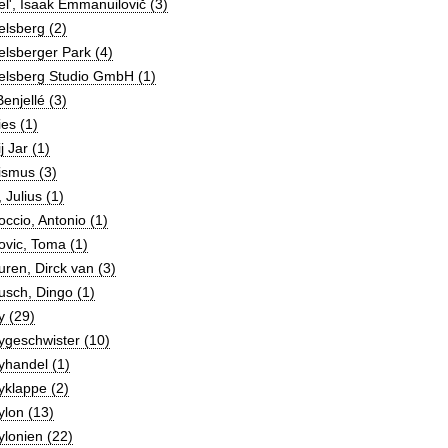
lʹ, Isaak Ėmmanuilovič (3)
lsberg (2)
lsberger Park (4)
elsberg Studio GmbH (1)
enjellé (3)
es (1)
j Jar (1)
ismus (3)
 Julius (1)
ccio, Antonio (1)
vic, Toma (1)
ren, Dirck van (3)
sch, Dingo (1)
y (29)
ygeschwister (10)
yhandel (1)
yklappe (2)
lon (13)
lonien (22)