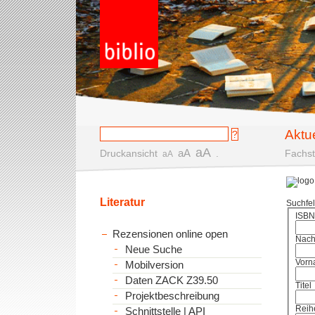
Aktu
aA
aA
Druckansicht
.
Fachst
aA
Literatur
Suchfe
ISBN
Rezensionen online open
Nac
Neue Suche
Vorn
Mobilversion
Daten ZACK Z39.50
Titel
Projektbeschreibung
Reih
Schnittstelle | API