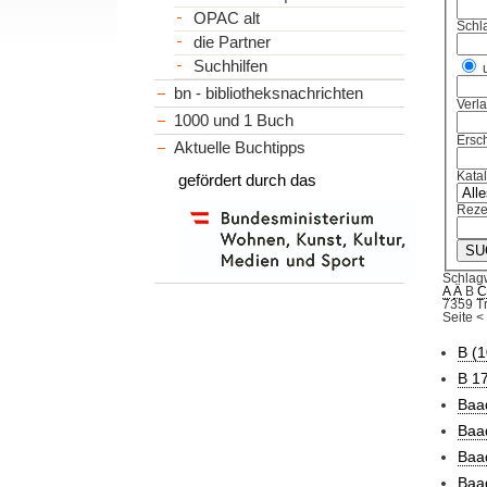
OPAC alt
Schl
die Partner
Suchhilfen
bn - bibliotheksnachrichten
Verl
1000 und 1 Buch
Ersch
Aktuelle Buchtipps
Kata
gefördert durch das
Reze
Schlag
A
Ä
B
7359 Tr
Seite
<
B (1
B 17
Baad
Baad
Baad
Baad