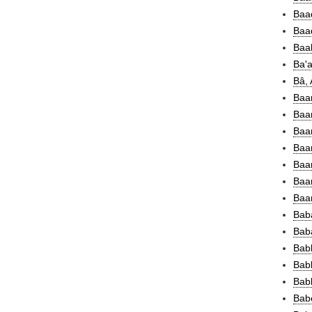
Baad
Baa
Baal
Ba'a
Bâ,
Baa
Baan
Baar
Baa
Baar
Baar
Baa
Bab
Bab
Bab
Babb
Babb
Babe