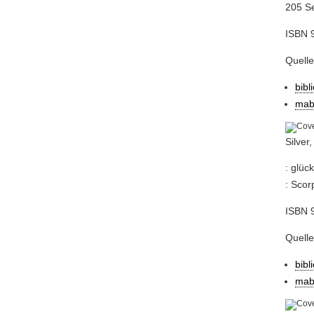
205 Se
ISBN 
Quelle
bibl
mab
Silver
: glüc
: Scor
ISBN 
Quell
bibl
mab