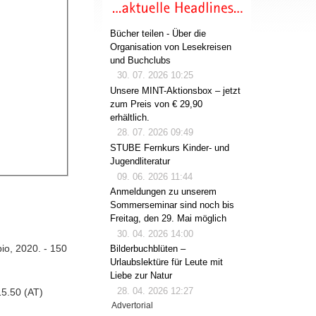
Bücher teilen - Über die
Organisation von Lesekreisen
und Buchclubs
30. 07. 2026 10:25
Unsere MINT-Aktionsbox – jetzt
zum Preis von € 29,90
erhältlich.
28. 07. 2026 09:49
STUBE Fernkurs Kinder- und
Jugendliteratur
09. 06. 2026 11:44
Anmeldungen zu unserem
Sommerseminar sind noch bis
Freitag, den 29. Mai möglich
30. 04. 2026 14:00
io, 2020. - 150
Bilderbuchblüten –
Urlaubslektüre für Leute mit
Liebe zur Natur
28. 04. 2026 12:27
5.50 (AT)
Advertorial