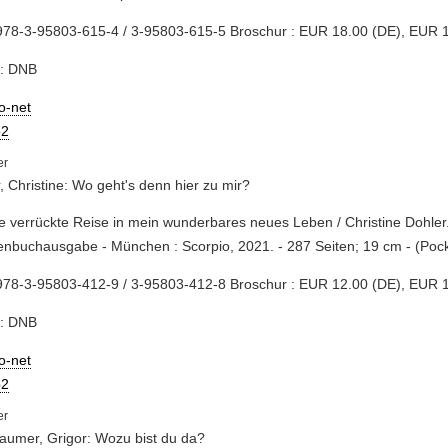
978-3-95803-615-4 / 3-95803-615-5 Broschur : EUR 18.00 (DE), EUR 1
e: DNB
io-net
2
, Christine: Wo geht's denn hier zu mir?
e verrückte Reise in mein wunderbares neues Leben / Christine Dohler.
nbuchausgabe - München : Scorpio, 2021. - 287 Seiten; 19 cm - (Pock
978-3-95803-412-9 / 3-95803-412-8 Broschur : EUR 12.00 (DE), EUR 1
e: DNB
io-net
2
aumer, Grigor: Wozu bist du da?