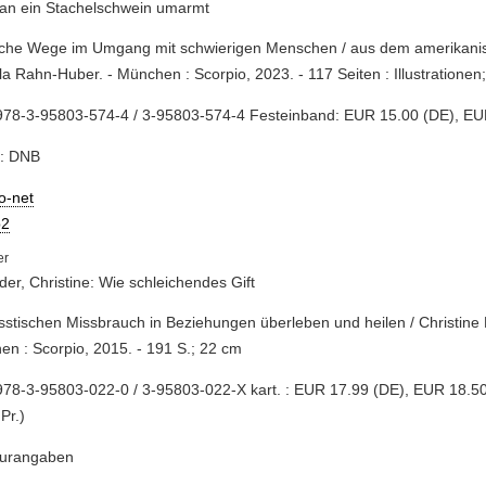
an ein Stachelschwein umarmt
fache Wege im Umgang mit schwierigen Menschen / aus dem amerikani
la Rahn-Huber. - München : Scorpio, 2023. - 117 Seiten : Illustrationen
978-3-95803-574-4 / 3-95803-574-4 Festeinband: EUR 15.00 (DE), EU
e: DNB
io-net
2
er, Christine: Wie schleichendes Gift
isstischen Missbrauch in Beziehungen überleben und heilen / Christine
n : Scorpio, 2015. - 191 S.; 22 cm
78-3-95803-022-0 / 3-95803-022-X kart. : EUR 17.99 (DE), EUR 18.50 
 Pr.)
turangaben