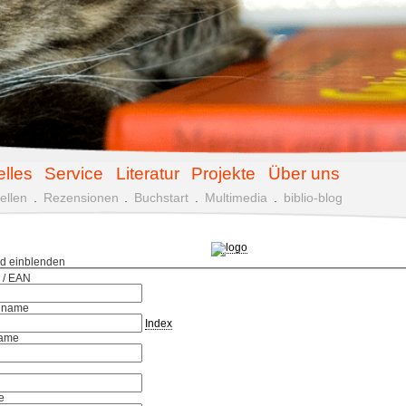
elles
Service
Literatur
Projekte
Über uns
ellen
.
Rezensionen
.
Buchstart
.
Multimedia
.
biblio-blog
ld einblenden
 / EAN
hname
Index
ame
e