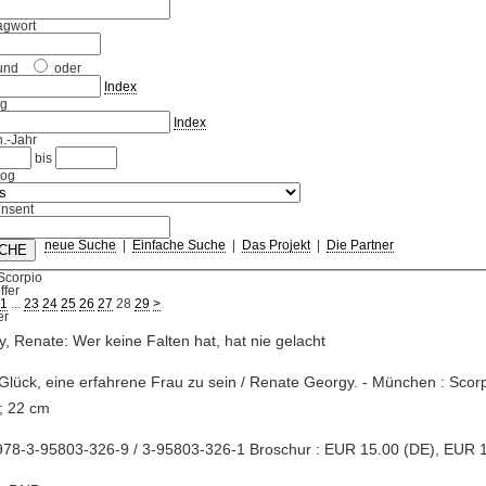
agwort
und
oder
Index
ag
Index
.-Jahr
bis
log
nsent
neue Suche
|
Einfache Suche
|
Das Projekt
|
Die Partner
Scorpio
ffer
1
...
23
24
25
26
27
28
29
>
, Renate: Wer keine Falten hat, hat nie gelacht
Glück, eine erfahrene Frau zu sein / Renate Georgy. - München : Scorp
; 22 cm
978-3-95803-326-9 / 3-95803-326-1 Broschur : EUR 15.00 (DE), EUR 1