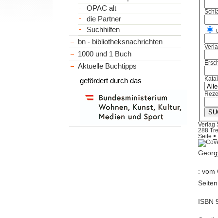
OPAC alt
Schl
die Partner
Suchhilfen
bn - bibliotheksnachrichten
Verl
1000 und 1 Buch
Ersch
Aktuelle Buchtipps
Kata
gefördert durch das
Reze
Verlag 
288 Tre
Seite
<
Georgy
: vom 
Seiten
ISBN 