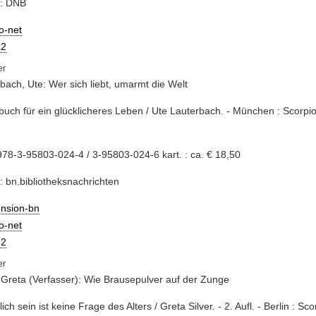
e: DNB
io-net
2
bach, Ute: Wer sich liebt, umarmt die Welt
buch für ein glücklicheres Leben / Ute Lauterbach. - München : Scorpio
78-3-95803-024-4 / 3-95803-024-6 kart. : ca. € 18,50
: bn.bibliotheksnachrichten
ension-bn
io-net
2
, Greta (Verfasser): Wie Brausepulver auf der Zunge
lich sein ist keine Frage des Alters / Greta Silver. - 2. Aufl. - Berlin : Sc