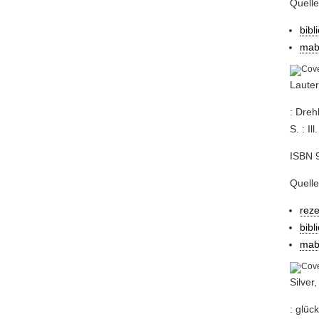
Quell
bibl
mab
Lauter
: Dreh
S. : Ill.
ISBN 9
Quelle
rez
bibl
mab
Silver
: glück