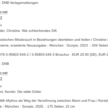
e: DNB Verlagsmeldungen
io-net
2
er, Christine: Wie schleichendes Gift
isstischen Missbrauch in Beziehungen überleben und heilen / Christine
isierte, erweiterte Neuausgabe - München : Scorpio, 2023. - 204 Seite
978-3-95803-549-2 / 3-95803-549-3 Broschur : EUR 20.00 (DE), EUR 2
e: DNB
io-net
2
t, Kerstin: Die wilde Göttin
Lilith-Mythos als Weg der Versöhnung zwischen Mann und Frau / Kerstin
e - München : Scorpio, 2025. - 175 Seiten; 22 cm