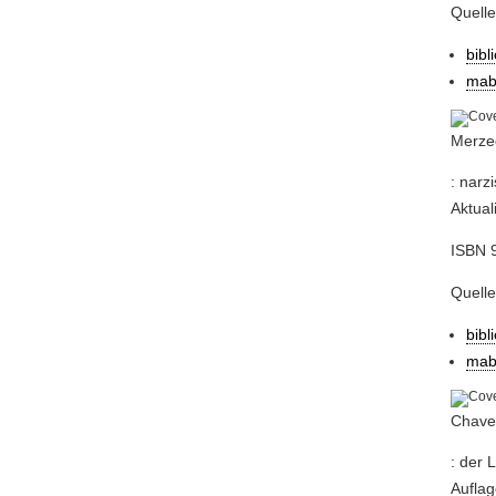
Quell
bibl
mab
Merzed
: narz
Aktual
ISBN 
Quell
bibl
mab
Chaven
: der 
Auflag