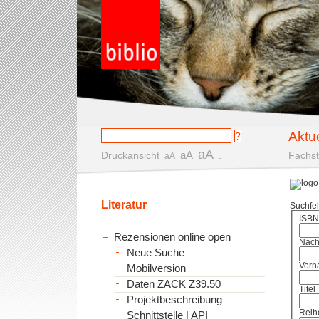
Aktu
aA
aA
Druckansicht
.
Fachst
aA
Literatur
Suchfe
ISBN
Rezensionen online open
Nac
Neue Suche
Vorn
Mobilversion
Daten ZACK Z39.50
Titel
Projektbeschreibung
Reih
Schnittstelle | API