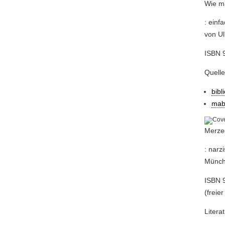
Wie m
: ein
von Ul
ISBN 
Quell
bibl
mab
Merzed
: narz
Münche
ISBN 9
(freier
Litera