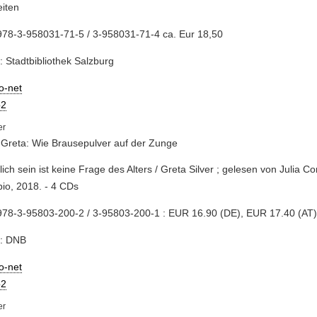
iten
978-3-958031-71-5 / 3-958031-71-4 ca. Eur 18,50
: Stadtbibliothek Salzburg
io-net
2
, Greta: Wie Brausepulver auf der Zunge
klich sein ist keine Frage des Alters / Greta Silver ; gelesen von Julia C
pio, 2018. - 4 CDs
978-3-95803-200-2 / 3-95803-200-1 : EUR 16.90 (DE), EUR 17.40 (AT
e: DNB
io-net
2