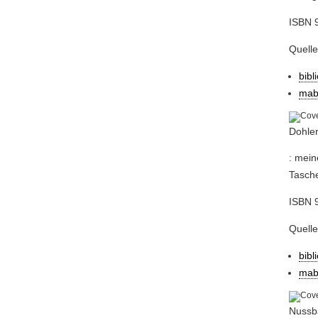
ISBN 
Quell
bibl
mab
Dohler
: mein
Tasche
ISBN 
Quell
bibl
mab
Nussb