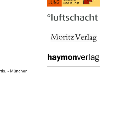
ortis. - München
)