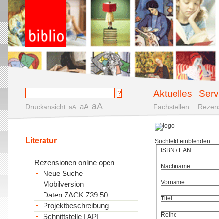
Aktuelles
Serv
aA
aA
Druckansicht
.
Fachstellen
.
Rezen
aA
Literatur
Suchfeld einblenden
ISBN / EAN
Rezensionen online open
Nachname
Neue Suche
Vorname
Mobilversion
Daten ZACK Z39.50
Titel
Projektbeschreibung
Reihe
Schnittstelle | API