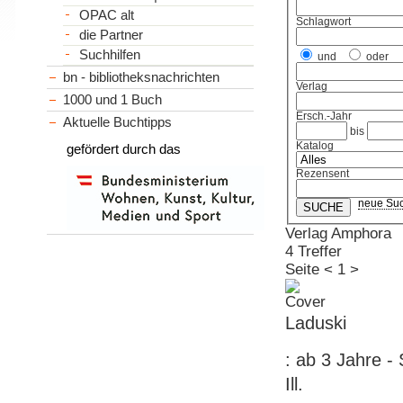
OPAC alt
Schlagwort
die Partner
Suchhilfen
und
oder
bn - bibliotheksnachrichten
Verlag
1000 und 1 Buch
Ersch.-Jahr
Aktuelle Buchtipps
bis
Katalog
gefördert durch das
Rezensent
neue Su
Verlag Amphora
4 Treffer
Seite
<
1
>
Laduski
: ab 3 Jahre -
Ill.