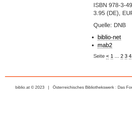
ISBN 978-3-49
3.95 (DE), EU
Quelle: DNB
biblio-net
mab2
Seite
<
1
...
2
3
4
biblio.at © 2023 | Österreichisches Bibliothekswerk : Das F