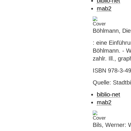
biblio-net
mab2
Böhlmann, Die
: eine Einführ
Böhlmann. - Wi
zahlr. Ill., gra
ISBN 978-3-49
Quelle: Stadtb
biblio-net
mab2
Bils, Werner: