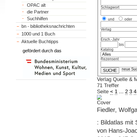
OPAC alt
Schlagwort
die Partner
Suchhilfen
und
oder
bn - bibliotheksnachrichten
Verlag
1000 und 1 Buch
Ersch.-Jahr
Aktuelle Buchtipps
bis
Katalog
gefördert durch das
Rezensent
neue Su
Verlag Quelle & 
71 Treffer
Seite
<
1
...
2
3
4
Fiedler, Wolfg
: Bildatlas mit
von Hans-Joac