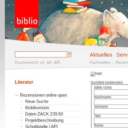
Aktuelles
Serv
aA
aA
Druckansicht
.
Fachstellen
.
Rezen
aA
Literatur
Suchfeld einblenden
ISBN / EAN
Rezensionen online open
Nachname
Neue Suche
Vorname
Mobilversion
Daten ZACK Z39.50
Titel
Projektbeschreibung
Reihe
Schnittstelle | API