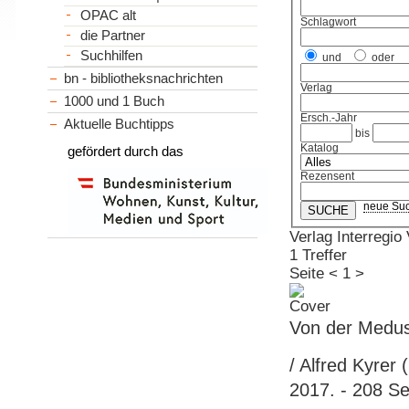
OPAC alt
Schlagwort
die Partner
Suchhilfen
und
oder
bn - bibliotheksnachrichten
Verlag
1000 und 1 Buch
Ersch.-Jahr
Aktuelle Buchtipps
bis
Katalog
gefördert durch das
Rezensent
neue Su
Verlag Interregio
1 Treffer
Seite
<
1
>
Von der Medus
/ Alfred Kyrer 
2017. - 208 Sei