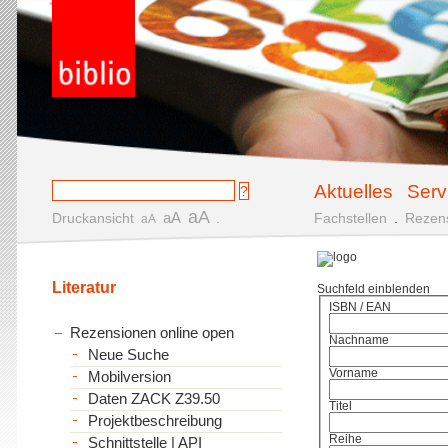
Aktuelles
Serv
aA
aA
Druckansicht
.
Fachstellen
.
Rezen
aA
Literatur
Suchfeld einblenden
ISBN / EAN
Rezensionen online open
Nachname
Neue Suche
Vorname
Mobilversion
Daten ZACK Z39.50
Titel
Projektbeschreibung
Reihe
Schnittstelle | API