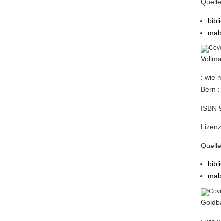
Quell
bibl
mab
Vollma
: wie 
Bern :
ISBN 9
Lizenz
Quell
bibl
mab
Goldba