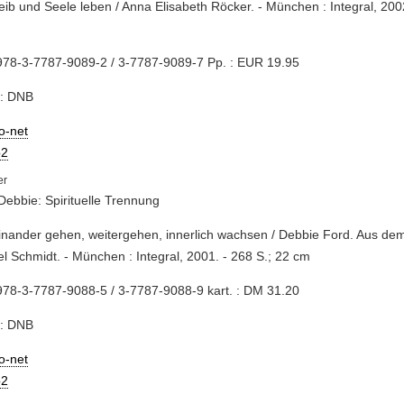
Leib und Seele leben / Anna Elisabeth Röcker. - München : Integral, 2002. 
978-3-7787-9089-2 / 3-7787-9089-7 Pp. : EUR 19.95
e: DNB
io-net
2
Debbie: Spirituelle Trennung
inander gehen, weitergehen, innerlich wachsen / Debbie Ford. Aus dem
l Schmidt. - München : Integral, 2001. - 268 S.; 22 cm
78-3-7787-9088-5 / 3-7787-9088-9 kart. : DM 31.20
e: DNB
io-net
2