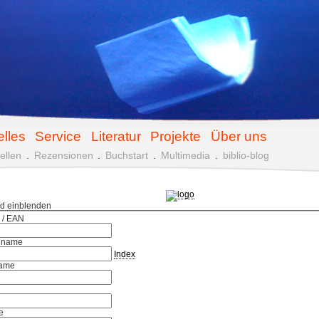
elles
Service
Literatur
Projekte
Über uns
ellen
.
Rezensionen
.
Buchstart
.
Multimedia
.
biblio-blog
ld einblenden
 / EAN
hname
Index
ame
e