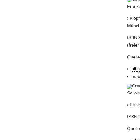
Franke
: Klop
Münche
ISBN 9
(freier
Quell
bibl
mab
So wi
/ Robe
ISBN 9
Quell