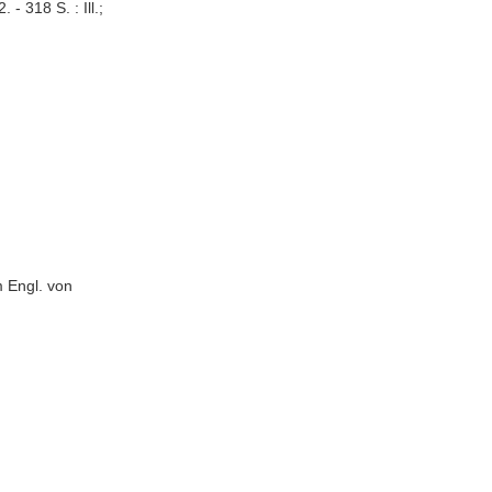
- 318 S. : Ill.;
 Engl. von