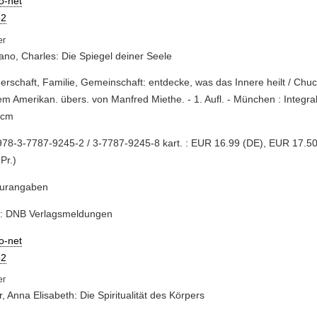
io-net
2
no, Charles: Die Spiegel deiner Seele
nerschaft, Familie, Gemeinschaft: entdecke, was das Innere heilt / Ch
m Amerikan. übers. von Manfred Miethe. - 1. Aufl. - München : Integral
 cm
78-3-7787-9245-2 / 3-7787-9245-8 kart. : EUR 16.99 (DE), EUR 17.50 
 Pr.)
turangaben
e: DNB Verlagsmeldungen
io-net
2
, Anna Elisabeth: Die Spiritualität des Körpers