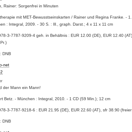
, Rainer: Sorgenfrei in Minuten
ftherapie mit MET-Bewusstseinskarten / Rainer und Regina Franke. - 1. 
n : Integral, 2009. - 30 S. : Ill., graph. Darst.; 4 x 11 x 11 cm
78-3-7787-9209-4 geh. in Behältnis : EUR 12.00 (DE), EUR 12.40 (AT),
 Pr.)
e: DNB
io-net
2
rd der Mann ein Mann!
rt Betz. - München : Integral, 2010. - 1 CD (59 Min.); 12 cm
78-3-7787-9218-6 : EUR 21.95 (DE), EUR 22.60 (AT), sfr 38.90 (freier 
e: DNB