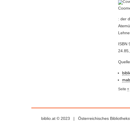
Coome
: der 
Atemü
Lehner
ISBN 
24.85,
Quell
bibl
mab
Seite
<
biblio.at © 2023 | Österreichisches Bibliothe