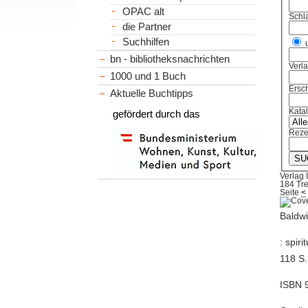
OPAC alt
Schl
die Partner
Suchhilfen
bn - bibliotheksnachrichten
Verl
1000 und 1 Buch
Ersch
Aktuelle Buchtipps
Kata
gefördert durch das
Reze
Verlag 
184 Tre
Seite
<
Baldwi
: spiri
118 S. 
ISBN 9