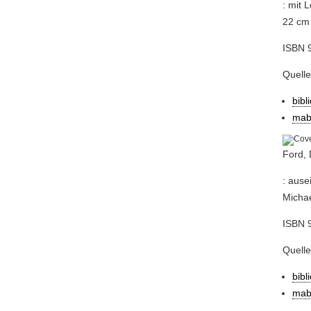
: mit 
22 cm
ISBN 
Quell
bibl
mab
Ford, 
: ause
Michae
ISBN 9
Quell
bibl
mab