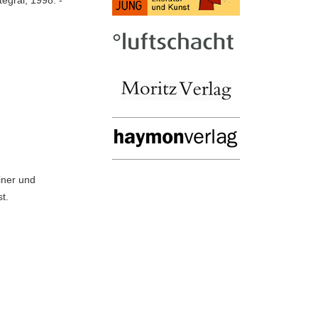
tegral, 1998. -
iner und
st.