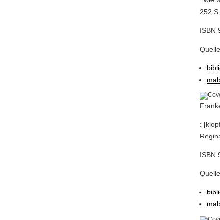
: wie 
252 S. 
ISBN 
Quell
bibl
mab
Franke
: [klo
Regina
ISBN 9
Quelle
bibl
mab