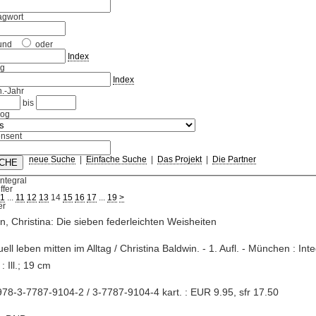
agwort
und
oder
Index
ag
Index
.-Jahr
bis
log
nsent
neue Suche
|
Einfache Suche
|
Das Projekt
|
Die Partner
Integral
ffer
1
...
11
12
13
14
15
16
17
...
19
>
n, Christina: Die sieben federleichten Weisheiten
tuell leben mitten im Alltag / Christina Baldwin. - 1. Aufl. - München : Int
: Ill.; 19 cm
78-3-7787-9104-2 / 3-7787-9104-4 kart. : EUR 9.95, sfr 17.50