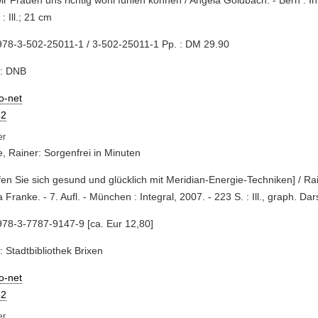
wir Frauen uns richtig wohl fühlen können / Angela Goldbach. - Bern : In
: Ill.; 21 cm
978-3-502-25011-1 / 3-502-25011-1 Pp. : DM 29.90
e: DNB
io-net
2
, Rainer: Sorgenfrei in Minuten
pfen Sie sich gesund und glücklich mit Meridian-Energie-Techniken] / Ra
 Franke. - 7. Aufl. - München : Integral, 2007. - 223 S. : Ill., graph. Dar
78-3-7787-9147-9 [ca. Eur 12,80]
: Stadtbibliothek Brixen
io-net
2