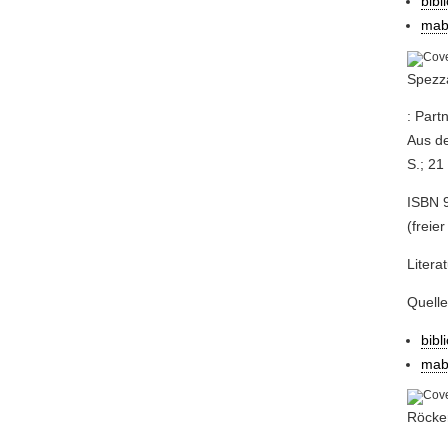
bibl
mab
Spezza
: Part
Aus de
S.; 21
ISBN 9
(freier
Litera
Quell
bibl
mab
Röcker