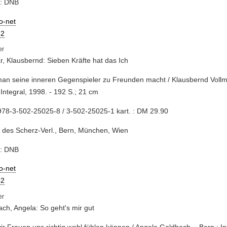
e: DNB
io-net
2
r, Klausbernd: Sieben Kräfte hat das Ich
man seine inneren Gegenspieler zu Freunden macht / Klausbernd Vollmar.
 Integral, 1998. - 192 S.; 21 cm
78-3-502-25025-8 / 3-502-25025-1 kart. : DM 29.90
 des Scherz-Verl., Bern, München, Wien
e: DNB
io-net
2
ch, Angela: So geht's mir gut