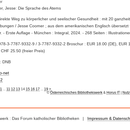
r, Jesse: Die Sprache des Atems
direkte Weg zu körperlicher und seelischer Gesundheit : mit 20 ganzheit
bungen / Jesse Coomer ; aus dem amerikanischen Englisch übersetzt
. - Erste Auflage - München : Integral, 2024. - 268 Seiten : Illustration
978-3-7787-9332-9 / 3-7787-9332-2 Broschur : EUR 18.00 (DE), EUR 
 CHF 25.50 (freier Preis)
e: DNB
io-net
2
1
...
11
12
13
14
15
16
17
...
19
>
©
Österreichisches Bibliothekswerk
&
Horus IT
|
Nutz
kswerk : Das Forum katholischer Bibliotheken |
Impressum & Datensch