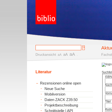
Aktu
aA
aA
Druckansicht
.
Fachst
aA
Literatur
Suchfe
ISBN
Rezensionen online open
Nac
Neue Suche
Vorn
Mobilversion
Daten ZACK Z39.50
Titel
Projektbeschreibung
Reih
Schnittstelle | API