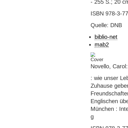
- 255 S.; 20 c
ISBN 978-3-77
Quelle: DNB
biblio-net
mab2
Novello, Carol
: wie unser Le
Zuhause geben
Freundschaften
Englischen übe
München : Integ
g