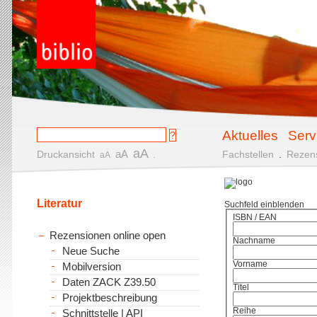
Aktuelles
Serv
aA
aA
Druckansicht
.
Fachstellen
.
Rezen
aA
Literatur
Suchfeld einblenden
ISBN / EAN
Rezensionen online open
Nachname
Neue Suche
Vorname
Mobilversion
Daten ZACK Z39.50
Titel
Projektbeschreibung
Reihe
Schnittstelle | API