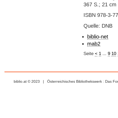
367 S.; 21 cm
ISBN 978-3-77
Quelle: DNB
biblio-net
mab2
Seite
<
1
...
9
10
biblio.at © 2023 | Österreichisches Bibliothekswerk : Das F