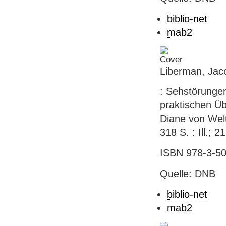
biblio-net
mab2
Liberman, Jaco
: Sehstörungen
praktischen Ü
Diane von Weltz
318 S. : Ill.; 2
ISBN 978-3-50
Quelle: DNB
biblio-net
mab2