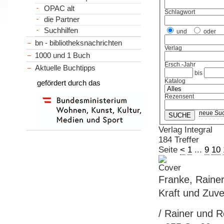
OPAC alt
Schlagwort
die Partner
Suchhilfen
und
oder
bn - bibliotheksnachrichten
Verlag
1000 und 1 Buch
Ersch.-Jahr
Aktuelle Buchtipps
bis
Katalog
gefördert durch das
Rezensent
neue Su
Verlag Integral
184 Treffer
Seite
<
1
...
9
10
Franke, Rainer
Kraft und Zuve
/ Rainer und R