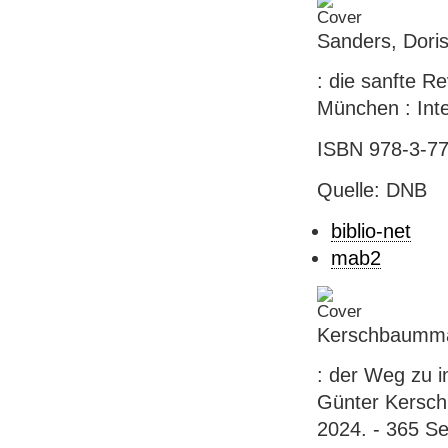
Sanders, Doris
: die sanfte Re
München : Integ
ISBN 978-3-77
Quelle: DNB
biblio-net
mab2
Kerschbaummay
: der Weg zu i
Günter Kerschb
2024. - 365 Sei