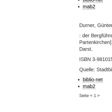
mab2
Durner, Günte
: der Bergführe
Partenkirchen] 
Darst.
ISBN 3-981015
Quelle: Stadtb
biblio-net
mab2
Seite
<
1
>