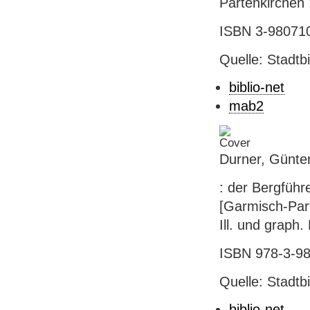
Partenkirchen :
ISBN 3-980710
Quelle: Stadtb
biblio-net
mab2
Durner, Günte
: der Bergführe
[Garmisch-Part
Ill. und graph.
ISBN 978-3-98
Quelle: Stadtb
biblio-net