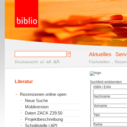
Aktuelles
Serv
aA
aA
Druckansicht
.
Fachstellen
.
Rezen
aA
Literatur
Suchfeld einblenden
ISBN / EAN
Rezensionen online open
Nachname
Neue Suche
Vorname
Mobilversion
Daten ZACK Z39.50
Titel
Projektbeschreibung
Reihe
Schnittstelle | API