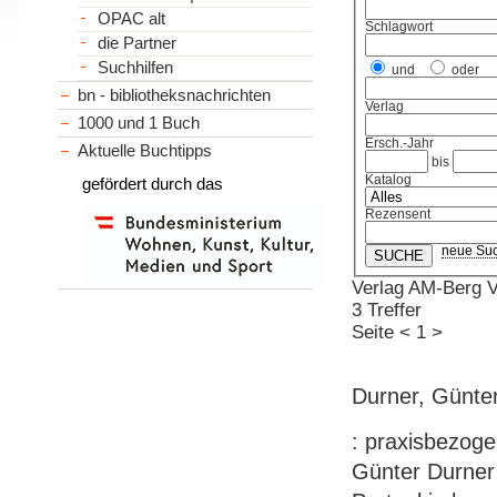
OPAC alt
Schlagwort
die Partner
Suchhilfen
und
oder
bn - bibliotheksnachrichten
Verlag
1000 und 1 Buch
Ersch.-Jahr
Aktuelle Buchtipps
bis
Katalog
gefördert durch das
Rezensent
neue Su
Verlag AM-Berg V
3 Treffer
Seite
<
1
>
Durner, Günter
: praxisbezoge
Günter Durner 