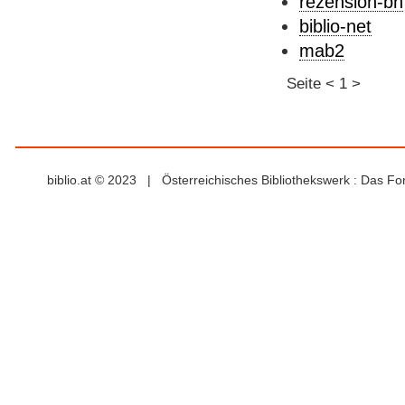
rezension-bn
biblio-net
mab2
Seite
<
1
>
biblio.at © 2023 | Österreichisches Bibliothekswerk : Das F