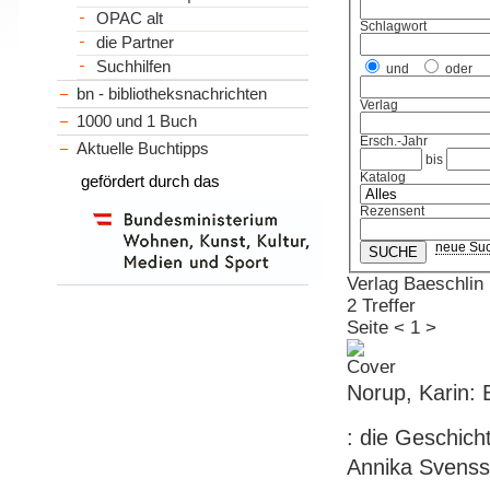
OPAC alt
Schlagwort
die Partner
Suchhilfen
und
oder
bn - bibliotheksnachrichten
Verlag
1000 und 1 Buch
Ersch.-Jahr
Aktuelle Buchtipps
bis
Katalog
gefördert durch das
Rezensent
neue Su
Verlag Baeschlin
2 Treffer
Seite
<
1
>
Norup, Karin:
: die Geschicht
Annika Svensson