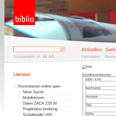
Aktuelles
Serv
aA
aA
Druckansicht
.
Fachstellen
.
Rezen
aA
Literatur
Suchfeld einblenden
ISBN / EAN
Rezensionen online open
Nachname
Neue Suche
Vorname
Mobilversion
Daten ZACK Z39.50
Titel
Projektbeschreibung
Reihe
Schnittstelle | API