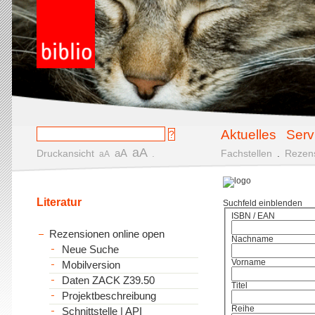
Aktuelles
Serv
aA
aA
Druckansicht
.
Fachstellen
.
Rezen
aA
Literatur
Suchfeld einblenden
ISBN / EAN
Rezensionen online open
Nachname
Neue Suche
Vorname
Mobilversion
Daten ZACK Z39.50
Titel
Projektbeschreibung
Reihe
Schnittstelle | API