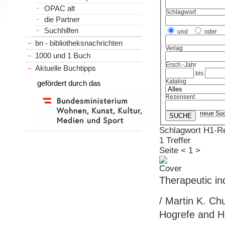
OPAC alt
Schlagwort
die Partner
Suchhilfen
und
oder
bn - bibliotheksnachrichten
Verlag
1000 und 1 Buch
Ersch.-Jahr
Aktuelle Buchtipps
bis
Katalog
gefördert durch das
Rezensent
neue Su
Schlagwort H1-R
1 Treffer
Seite
<
1
>
Therapeutic in
/ Martin K. Ch
Hogrefe and Hu