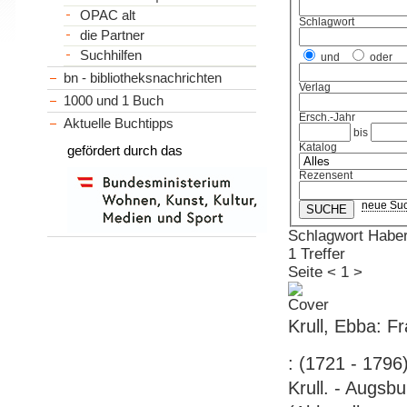
OPAC alt
Schlagwort
die Partner
Suchhilfen
und
oder
bn - bibliotheksnachrichten
Verlag
1000 und 1 Buch
Ersch.-Jahr
Aktuelle Buchtipps
bis
Katalog
gefördert durch das
Rezensent
neue Su
Schlagwort Habe
1 Treffer
Seite
<
1
>
Krull, Ebba: 
: (1721 - 1796
Krull. - Augsbu