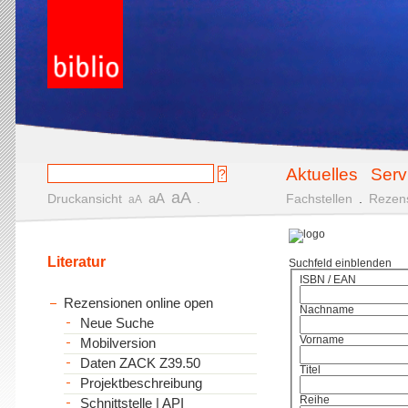
Aktuelles
Serv
aA
aA
Druckansicht
.
Fachstellen
.
Rezen
aA
Literatur
Suchfeld einblenden
ISBN / EAN
Rezensionen online open
Nachname
Neue Suche
Vorname
Mobilversion
Daten ZACK Z39.50
Titel
Projektbeschreibung
Reihe
Schnittstelle | API