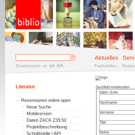
Aktuelles
Serv
aA
aA
Druckansicht
.
Fachstellen
.
Rezen
aA
Literatur
Suchfeld einblenden
ISBN / EAN
Rezensionen online open
Nachname
Neue Suche
Vorname
Mobilversion
Daten ZACK Z39.50
Titel
Projektbeschreibung
Reihe
Schnittstelle | API