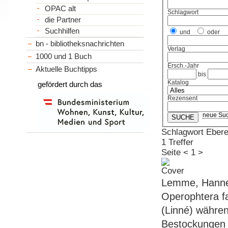
OPAC alt
Schlagwort
die Partner
Suchhilfen
und
oder
bn - bibliotheksnachrichten
Verlag
1000 und 1 Buch
Ersch.-Jahr
Aktuelle Buchtipps
bis
Katalog
gefördert durch das
Rezensent
neue Su
Schlagwort Eber
1 Treffer
Seite
<
1
>
Lemme, Hannes
Operophtera f
(Linné) währen
Bestockungen 