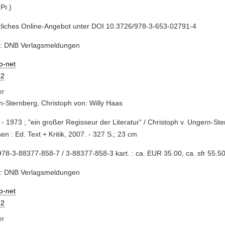
 Pr.)
zliches Online-Angebot unter DOI 10.3726/978-3-653-02791-4
e: DNB Verlagsmeldungen
io-net
2
-Sternberg, Christoph von: Willy Haas
 - 1973 ; "ein großer Regisseur der Literatur" / Christoph v. Ungern-Ste
n : Ed. Text + Kritik, 2007. - 327 S.; 23 cm
78-3-88377-858-7 / 3-88377-858-3 kart. : ca. EUR 35.00, ca. sfr 55.5
e: DNB Verlagsmeldungen
io-net
2