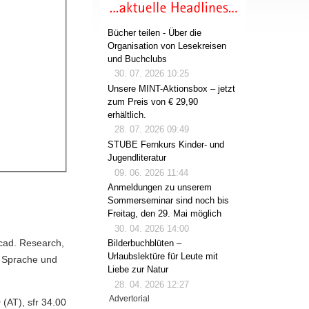
Bücher teilen - Über die
Organisation von Lesekreisen
und Buchclubs
30. 07. 2026 10:25
Unsere MINT-Aktionsbox – jetzt
zum Preis von € 29,90
erhältlich.
28. 07. 2026 09:49
STUBE Fernkurs Kinder- und
Jugendliteratur
09. 06. 2026 11:44
Anmeldungen zu unserem
Sommerseminar sind noch bis
Freitag, den 29. Mai möglich
30. 04. 2026 14:00
 Acad. Research,
Bilderbuchblüten –
Urlaubslektüre für Leute mit
e Sprache und
Liebe zur Natur
28. 04. 2026 12:27
Advertorial
(AT), sfr 34.00