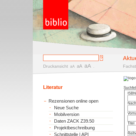
Aktu
aA
aA
Druckansicht
.
Fachst
aA
Literatur
Suchfe
ISBN
Rezensionen online open
Nac
Neue Suche
Vorn
Mobilversion
Daten ZACK Z39.50
Titel
Projektbeschreibung
Reih
Schnittstelle | API