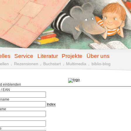
elles
Service
Literatur
Projekte
Über uns
ellen
.
Rezensionen
.
Buchstart
.
Multimedia
.
biblio-blog
ld einblenden
 / EAN
hname
Index
ame
e