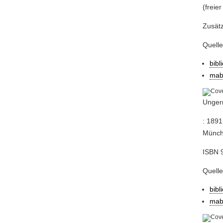
(freier
Zusät
Quell
bibl
mab
Ungern
: 1891
Münche
ISBN 9
Quell
bibl
mab