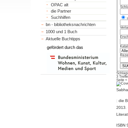
OPAC alt
Schl
die Partner
Suchhilfen
bn - bibliotheksnachrichten
Verl
1000 und 1 Buch
Ersch
Aktuelle Buchtipps
Kata
gefördert durch das
Reze
Schlagw
3 Treffe
Seite
<
Sabhar
: die 
2013. 
Litera
ISBN 9