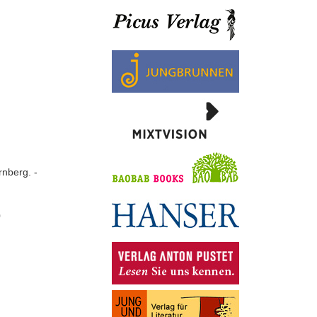
rnberg. -
0