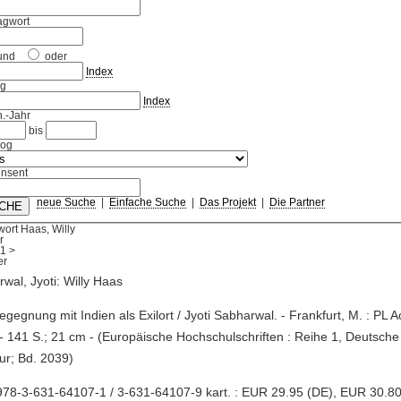
agwort
und
oder
Index
ag
Index
.-Jahr
bis
log
nsent
neue Suche
|
Einfache Suche
|
Das Projekt
|
Die Partner
ort Haas, Willy
r
1
>
wal, Jyoti: Willy Haas
Begegnung mit Indien als Exilort / Jyoti Sabharwal. - Frankfurt, M. : PL
- 141 S.; 21 cm - (Europäische Hochschulschriften : Reihe 1, Deutsch
tur; Bd. 2039)
78-3-631-64107-1 / 3-631-64107-9 kart. : EUR 29.95 (DE), EUR 30.80 