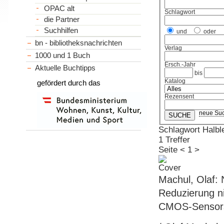
OPAC alt
Schlagwort
die Partner
Suchhilfen
und
oder
bn - bibliotheksnachrichten
Verlag
1000 und 1 Buch
Ersch.-Jahr
Aktuelle Buchtipps
bis
Katalog
gefördert durch das
Rezensent
neue Su
Schlagwort Halble
1 Treffer
Seite
<
1
>
Machul, Olaf: 
Reduzierung ni
CMOS-Sensor