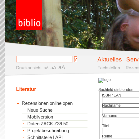
Aktuelles
Serv
aA
aA
Druckansicht
.
Fachstellen
.
Rezen
aA
Literatur
Suchfeld einblenden
ISBN / EAN
Rezensionen online open
Nachname
Neue Suche
Vorname
Mobilversion
Daten ZACK Z39.50
Titel
Projektbeschreibung
Reihe
Schnittstelle | API