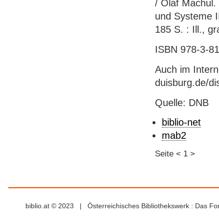
/ Olaf Machul.
und Systeme IM
185 S. : Ill., 
ISBN 978-3-81
Auch im Intern
duisburg.de/di
Quelle: DNB
biblio-net
mab2
Seite
<
1
>
biblio.at © 2023 | Österreichisches Bibliothekswerk : Das F