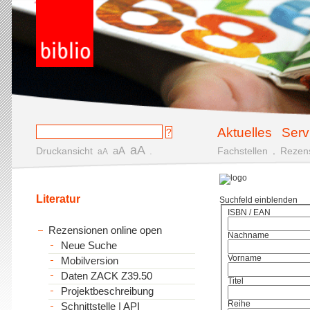
Aktuelles
Serv
aA
aA
Druckansicht
.
Fachstellen
.
Rezen
aA
Literatur
Suchfeld einblenden
ISBN / EAN
Rezensionen online open
Nachname
Neue Suche
Vorname
Mobilversion
Daten ZACK Z39.50
Titel
Projektbeschreibung
Reihe
Schnittstelle | API