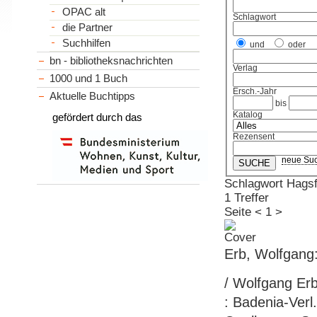
OPAC alt
Schlagwort
die Partner
Suchhilfen
und
oder
bn - bibliotheksnachrichten
Verlag
1000 und 1 Buch
Ersch.-Jahr
Aktuelle Buchtipps
bis
Katalog
gefördert durch das
Rezensent
neue Su
Schlagwort Hagsf
1 Treffer
Seite
<
1
>
Erb, Wolfgang
/ Wolfgang Erb.
: Badenia-Verl