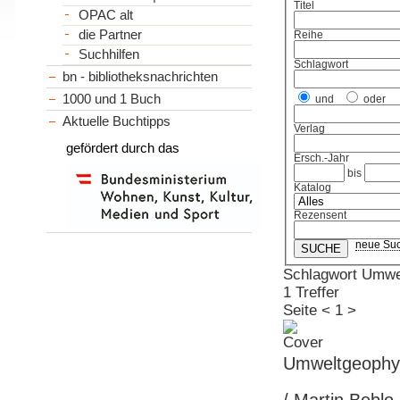
Titel
OPAC alt
die Partner
Reihe
Suchhilfen
Schlagwort
bn - bibliotheksnachrichten
1000 und 1 Buch
und
oder
Aktuelle Buchtipps
Verlag
gefördert durch das
Ersch.-Jahr
bis
Katalog
Rezensent
neue Su
Schlagwort Umwe
1 Treffer
Seite
<
1
>
Umweltgeophy