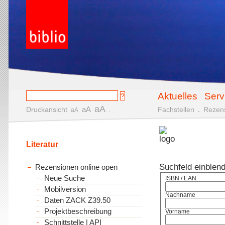
Aktuelles
Serv
aA
aA
Druckansicht
.
Fachstellen
.
Rezen
aA
Literatur
Suchfeld einblen
Rezensionen online open
Neue Suche
ISBN / EAN
Mobilversion
Nachname
Daten ZACK Z39.50
Projektbeschreibung
Vorname
Schnittstelle | API