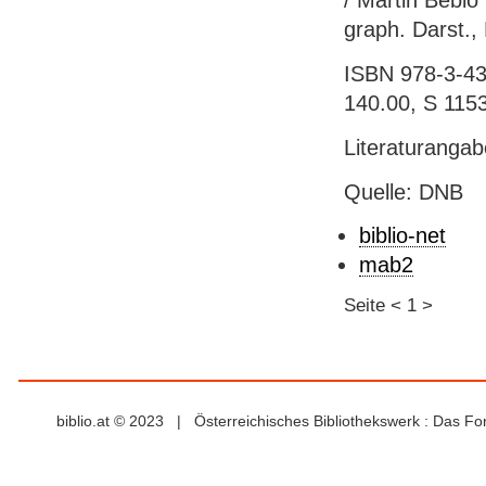
/ Martin Beblo (
graph. Darst.,
ISBN 978-3-43
140.00, S 115
Literaturanga
Quelle: DNB
biblio-net
mab2
Seite
<
1
>
biblio.at © 2023 | Österreichisches Bibliothekswerk : Das F