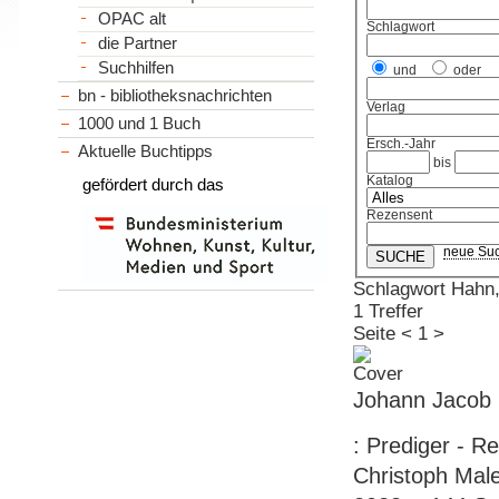
OPAC alt
Schlagwort
die Partner
Suchhilfen
und
oder
bn - bibliotheksnachrichten
Verlag
1000 und 1 Buch
Ersch.-Jahr
Aktuelle Buchtipps
bis
Katalog
gefördert durch das
Rezensent
neue Su
Schlagwort Hahn
1 Treffer
Seite
<
1
>
Johann Jacob
: Prediger - R
Christoph Male