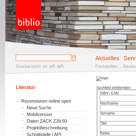
Aktuelles
Serv
aA
aA
Druckansicht
.
Fachstellen
.
Rezen
aA
Literatur
Suchfeld einblenden
ISBN / EAN
Rezensionen online open
Nachname
Neue Suche
Vorname
Mobilversion
Daten ZACK Z39.50
Titel
Projektbeschreibung
Reihe
Schnittstelle | API