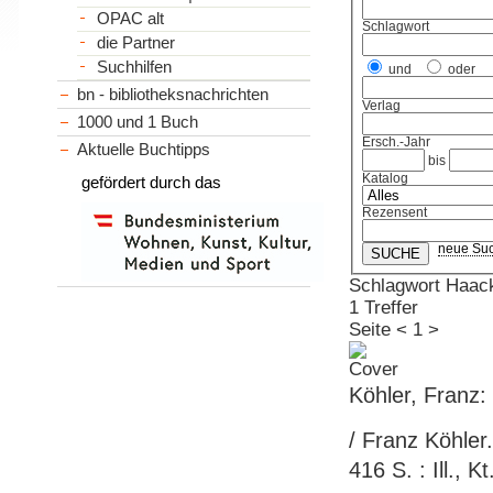
OPAC alt
Schlagwort
die Partner
Suchhilfen
und
oder
bn - bibliotheksnachrichten
Verlag
1000 und 1 Buch
Ersch.-Jahr
Aktuelle Buchtipps
bis
Katalog
gefördert durch das
Rezensent
neue Su
Schlagwort Haac
1 Treffer
Seite
<
1
>
Köhler, Franz
/ Franz Köhler
416 S. : Ill., K