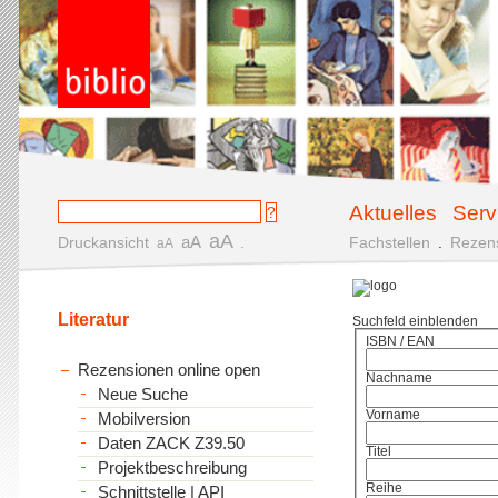
Aktuelles
Serv
aA
aA
Druckansicht
.
Fachstellen
.
Rezen
aA
Literatur
Suchfeld einblenden
ISBN / EAN
Rezensionen online open
Nachname
Neue Suche
Vorname
Mobilversion
Daten ZACK Z39.50
Titel
Projektbeschreibung
Reihe
Schnittstelle | API