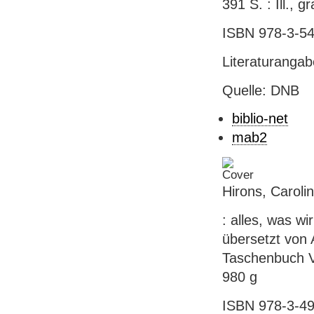
391 S. : Ill., 
ISBN 978-3-54
Literaturanga
Quelle: DNB
biblio-net
mab2
Hirons, Caroli
: alles, was w
übersetzt von
Taschenbuch Ve
980 g
ISBN 978-3-49