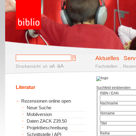
Aktuelles
Serv
aA
aA
Druckansicht
.
Fachstellen
.
Rezen
aA
Literatur
Suchfeld einblenden
ISBN / EAN
Rezensionen online open
Nachname
Neue Suche
Vorname
Mobilversion
Daten ZACK Z39.50
Titel
Projektbeschreibung
Reihe
Schnittstelle | API