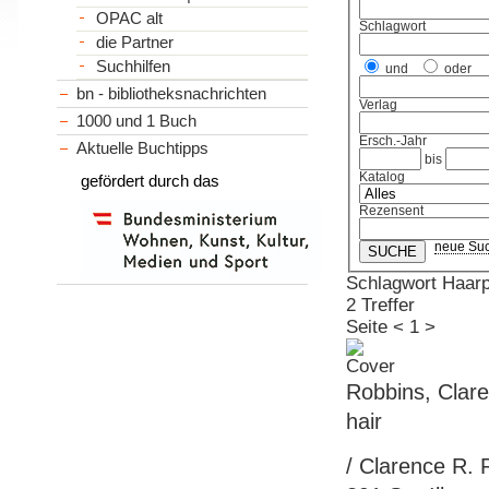
OPAC alt
Schlagwort
die Partner
Suchhilfen
und
oder
bn - bibliotheksnachrichten
Verlag
1000 und 1 Buch
Ersch.-Jahr
Aktuelle Buchtipps
bis
Katalog
gefördert durch das
Rezensent
neue Su
Schlagwort Haarp
2 Treffer
Seite
<
1
>
Robbins, Clare
hair
/ Clarence R. R