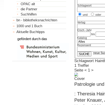
OPAC alt
Schlagwort
die Partner
Suchhilfen
und
oder
bn - bibliotheksnachrichten
Verlag
1000 und 1 Buch
Ersch.-Jahr
Aktuelle Buchtipps
bis
Katalog
gefördert durch das
Rezensent
neue Su
Schlagwort Hainth
1 Treffer
Seite
<
1
>
Patrologie un
: Theresia Ha
Peter Knauer, 