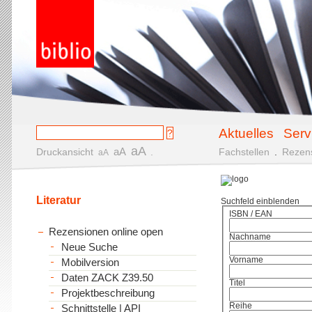
Aktuelles
Serv
aA
aA
Druckansicht
.
Fachstellen
.
Rezen
aA
Literatur
Suchfeld einblenden
ISBN / EAN
Rezensionen online open
Nachname
Neue Suche
Vorname
Mobilversion
Daten ZACK Z39.50
Titel
Projektbeschreibung
Reihe
Schnittstelle | API