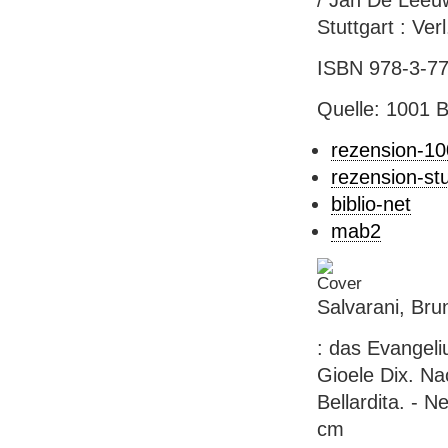
/ Jan De Leeuw
Stuttgart : Ver
ISBN 978-3-77
Quelle: 1001 
rezension-1
rezension-st
biblio-net
mab2
Salvarani, Brun
: das Evangeli
Gioele Dix. Na
Bellardita. - 
cm