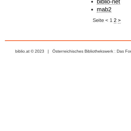
biblio-net
mab2
Seite
<
1
2
>
biblio.at © 2023 | Österreichisches Bibliothekswerk : Das F