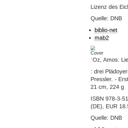
Lizenz des Eic
Quelle: DNB
biblio-net
mab2
ʿOz, Amos: Li
: drei Plädoy
Pressler. - Ers
21 cm, 224 g
ISBN 978-3-51
(DE), EUR 18.5
Quelle: DNB