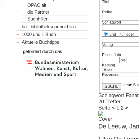
Titel
OPAC alt
die Partner
Reihe
Suchhilfen
Schlagwort
bn - bibliotheksnachrichten
1000 und 1 Buch
und
oder
Aktuelle Buchtipps
Verlag
gefördert durch das
Ersch.-Jahr
bis
Katalog
Rezensent
neue Su
Schlagwort Fana
20 Treffer
Seite
<
1
2
>
De Leeuw, Jan