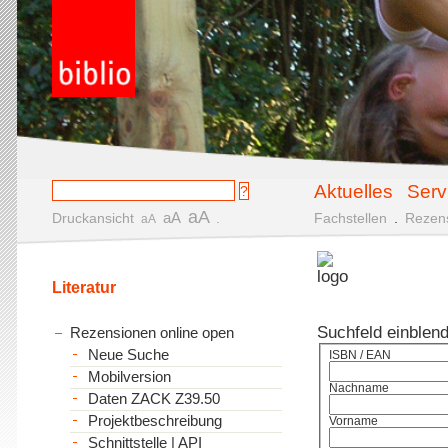
Aktuelles
Serv
aA
aA
Druckansicht
.
Fachstellen
.
Rezen
aA
Literatur
Suchfeld einblen
Rezensionen online open
Neue Suche
ISBN / EAN
Mobilversion
Nachname
Daten ZACK Z39.50
Projektbeschreibung
Vorname
Schnittstelle | API