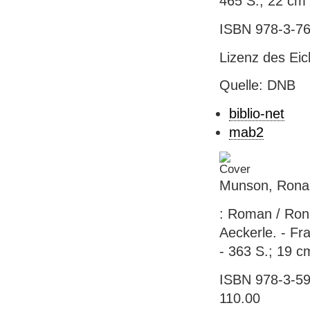
465 S.; 22 cm
ISBN 978-3-76
Lizenz des Eic
Quelle: DNB
biblio-net
mab2
Munson, Ronal
: Roman / Ron
Aeckerle. - Fr
- 363 S.; 19 cm
ISBN 978-3-59
110.00