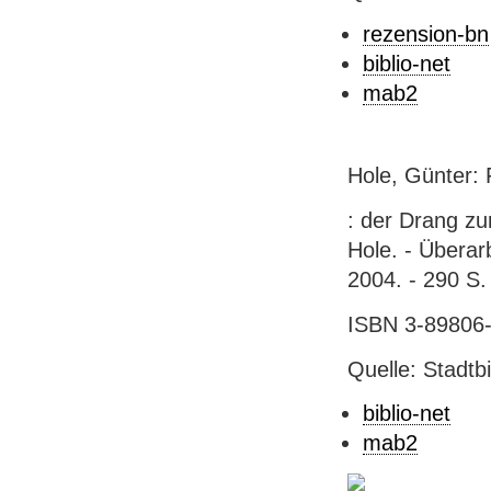
rezension-bn
biblio-net
mab2
Hole, Günter:
: der Drang z
Hole. - Überar
2004. - 290 S.
ISBN 3-89806-
Quelle: Stadtb
biblio-net
mab2