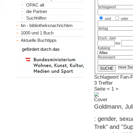
OPAC alt
Schlagwort
die Partner
Suchhilfen
und
oder
bn - bibliotheksnachrichten
Verlag
1000 und 1 Buch
Ersch.-Jahr
Aktuelle Buchtipps
bis
Katalog
gefördert durch das
Rezensent
neue Su
Schlagwort Fan-F
3 Treffer
Seite
<
1
>
Goldmann, Juli
: gender, sexua
Trek" and "Sup