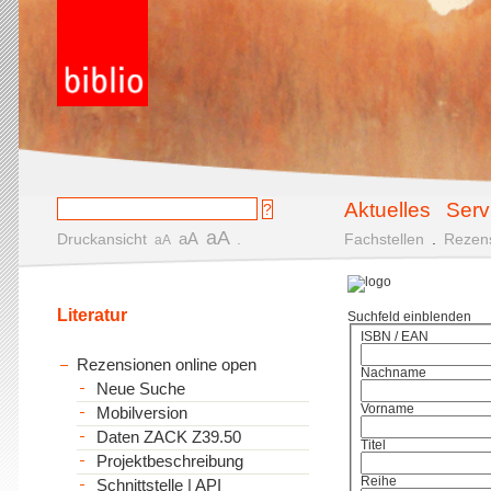
Aktuelles
Serv
aA
aA
Druckansicht
.
Fachstellen
.
Rezen
aA
Literatur
Suchfeld einblenden
ISBN / EAN
Rezensionen online open
Nachname
Neue Suche
Vorname
Mobilversion
Daten ZACK Z39.50
Titel
Projektbeschreibung
Reihe
Schnittstelle | API