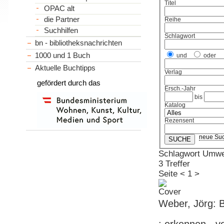
Titel
OPAC alt
die Partner
Reihe
Suchhilfen
Schlagwort
bn - bibliotheksnachrichten
1000 und 1 Buch
und
oder
Aktuelle Buchtipps
Verlag
gefördert durch das
Ersch.-Jahr
bis
Katalog
Rezensent
neue Su
Schlagwort Umwe
3 Treffer
Seite
<
1
>
Weber, Jörg: B