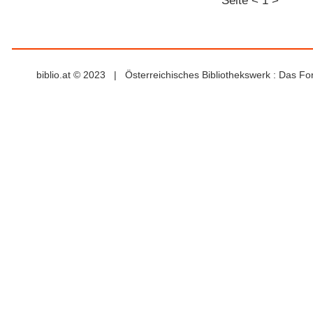
Seite
<
1
>
biblio.at © 2023 | Österreichisches Bibliothekswerk : Das F