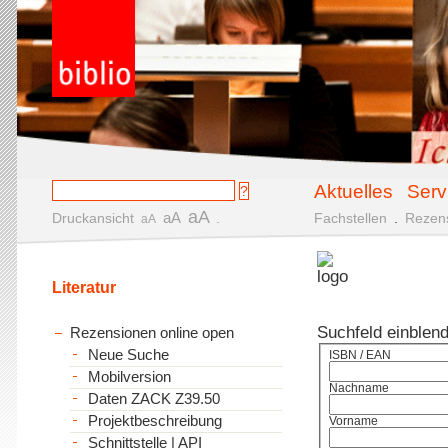
Aktuelles
Serv
aA
aA
Druckansicht
.
Fachstellen
.
Rezen
aA
Literatur
Suchfeld einblen
Rezensionen online open
Neue Suche
ISBN / EAN
Mobilversion
Nachname
Daten ZACK Z39.50
Projektbeschreibung
Vorname
Schnittstelle | API