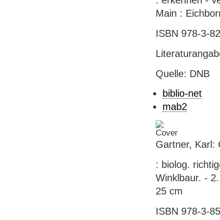
: erkennen - v
Main : Eichbor
ISBN 978-3-82
Literaturanga
Quelle: DNB
biblio-net
mab2
Gartner, Karl
: biolog. rich
Winklbaur. - 2.
25 cm
ISBN 978-3-85