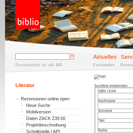
Aktuelles
Serv
aA
aA
Druckansicht
.
Fachstellen
.
Rezen
aA
Literatur
Suchfeld einblenden
ISBN / EAN
Rezensionen online open
Nachname
Neue Suche
Vorname
Mobilversion
Daten ZACK Z39.50
Titel
Projektbeschreibung
Reihe
Schnittstelle | API