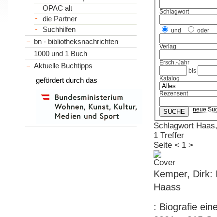
OPAC alt
Schlagwort
die Partner
Suchhilfen
und
oder
bn - bibliotheksnachrichten
Verlag
1000 und 1 Buch
Ersch.-Jahr
Aktuelle Buchtipps
bis
Katalog
gefördert durch das
Rezensent
neue Su
Schlagwort Haas,
1 Treffer
Seite
<
1
>
Kemper, Dirk:
Haass
: Biografie ei