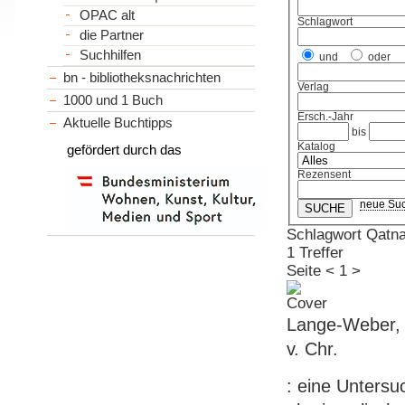
OPAC alt
Schlagwort
die Partner
Suchhilfen
und
oder
bn - bibliotheksnachrichten
Verlag
1000 und 1 Buch
Ersch.-Jahr
Aktuelle Buchtipps
bis
Katalog
gefördert durch das
Rezensent
neue Su
Schlagwort Qatn
1 Treffer
Seite
<
1
>
Lange-Weber, 
v. Chr.
: eine Untersu