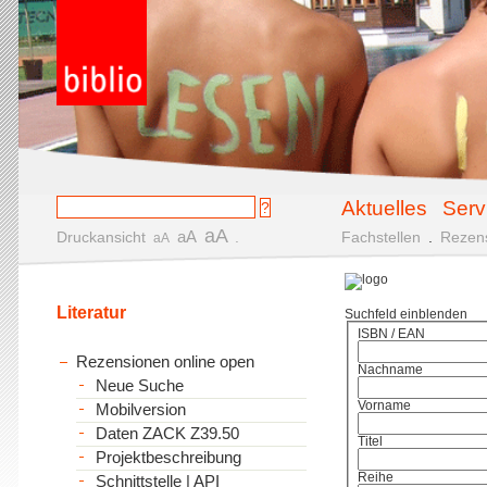
Aktuelles
Serv
aA
aA
Druckansicht
.
Fachstellen
.
Rezen
aA
Literatur
Suchfeld einblenden
ISBN / EAN
Rezensionen online open
Nachname
Neue Suche
Vorname
Mobilversion
Daten ZACK Z39.50
Titel
Projektbeschreibung
Reihe
Schnittstelle | API