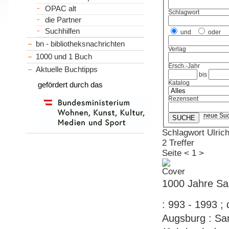
OPAC alt
Schlagwort
die Partner
Suchhilfen
und
oder
bn - bibliotheksnachrichten
Verlag
1000 und 1 Buch
Ersch.-Jahr
Aktuelle Buchtipps
bis
Katalog
gefördert durch das
Rezensent
neue Su
Schlagwort Ulric
2 Treffer
Seite
<
1
>
1000 Jahre San
: 993 - 1993 ;
Augsburg : Sank