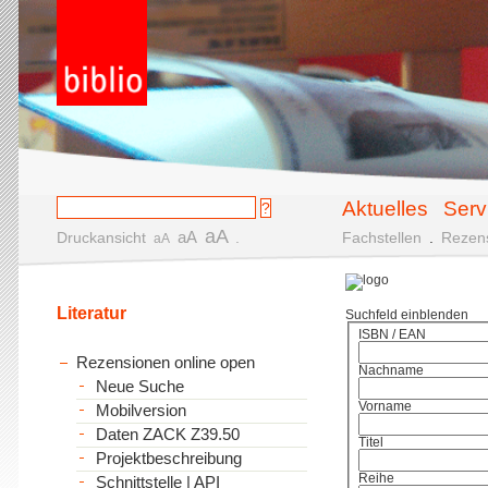
Aktuelles
Serv
aA
aA
Druckansicht
.
Fachstellen
.
Rezen
aA
Literatur
Suchfeld einblenden
ISBN / EAN
Rezensionen online open
Nachname
Neue Suche
Vorname
Mobilversion
Daten ZACK Z39.50
Titel
Projektbeschreibung
Reihe
Schnittstelle | API