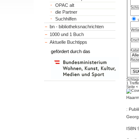
OPAC alt
Schl
die Partner
Suchhilfen
bn - bibliotheksnachrichten
Verl
1000 und 1 Buch
Ersch
Aktuelle Buchtipps
Kata
gefördert durch das
Reze
Schlag
1 Treffe
Seite
<
Haarma
: Publ
Georg 
ISBN 