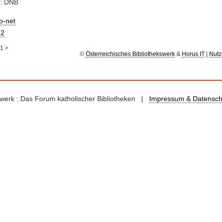
e: DNB
io-net
2
1
>
©
Österreichisches Bibliothekswerk
&
Horus IT
|
Nutz
kswerk : Das Forum katholischer Bibliotheken |
Impressum & Datensch