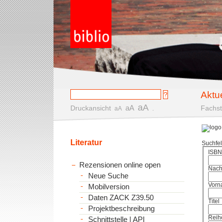
Aktu
aA
aA
Druckansicht
.
Fachst
aA
Literatur
Suchfe
ISBN
Rezensionen online open
Nac
Neue Suche
Vorn
Mobilversion
Daten ZACK Z39.50
Titel
Projektbeschreibung
Reih
Schnittstelle | API