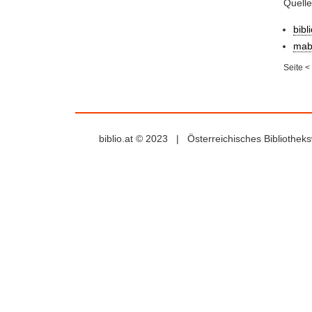
Quell
bibl
mab
Seite
<
biblio.at © 2023 | Österreichisches Bibliothe