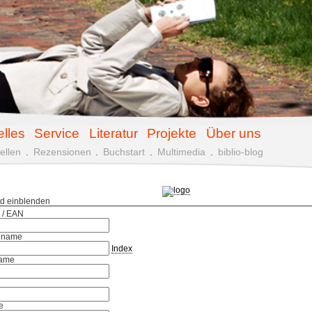
elles
Service
Literatur
Projekte
Über uns
ellen
.
Rezensionen
.
Buchstart
.
Multimedia
.
biblio-blog
ld einblenden
 / EAN
hname
Index
ame
e