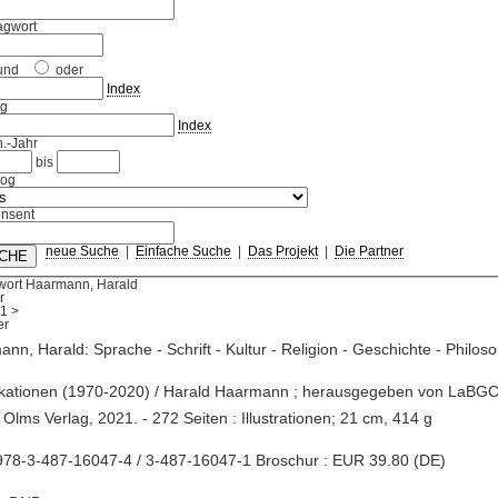
agwort
und
oder
Index
ag
Index
.-Jahr
bis
log
nsent
neue Suche
|
Einfache Suche
|
Das Projekt
|
Die Partner
wort Haarmann, Harald
r
1
>
nn, Harald: Sprache - Schrift - Kultur - Religion - Geschichte - Philos
ikationen (1970-2020) / Harald Haarmann ; herausgegeben von LaBGC.
Olms Verlag, 2021. - 272 Seiten : Illustrationen; 21 cm, 414 g
978-3-487-16047-4 / 3-487-16047-1 Broschur : EUR 39.80 (DE)