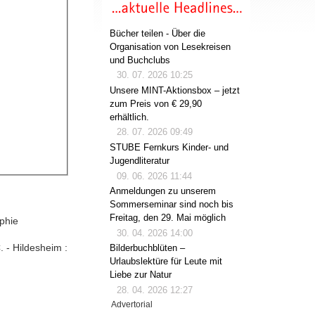
Bücher teilen - Über die
Organisation von Lesekreisen
und Buchclubs
30. 07. 2026 10:25
Unsere MINT-Aktionsbox – jetzt
zum Preis von € 29,90
erhältlich.
28. 07. 2026 09:49
STUBE Fernkurs Kinder- und
Jugendliteratur
09. 06. 2026 11:44
Anmeldungen zu unserem
Sommerseminar sind noch bis
Freitag, den 29. Mai möglich
ophie
30. 04. 2026 14:00
 - Hildesheim :
Bilderbuchblüten –
Urlaubslektüre für Leute mit
Liebe zur Natur
28. 04. 2026 12:27
Advertorial