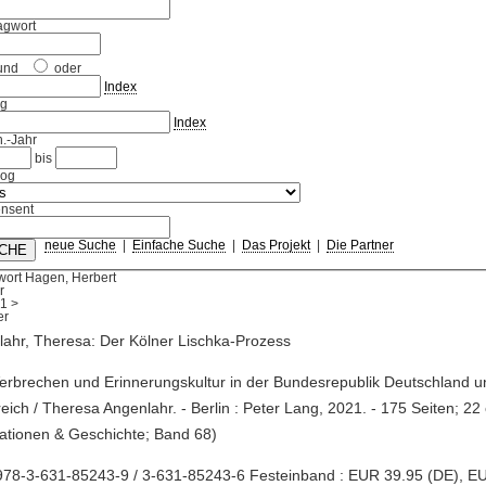
agwort
und
oder
Index
ag
Index
.-Jahr
bis
log
nsent
neue Suche
|
Einfache Suche
|
Das Projekt
|
Die Partner
wort Hagen, Herbert
r
1
>
ahr, Theresa: Der Kölner Lischka-Prozess
erbrechen und Erinnerungskultur in der Bundesrepublik Deutschland u
eich / Theresa Angenlahr. - Berlin : Peter Lang, 2021. - 175 Seiten; 22
isationen & Geschichte; Band 68)
978-3-631-85243-9 / 3-631-85243-6 Festeinband : EUR 39.95 (DE), EU