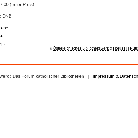
.00 (freier Preis)
e: DNB
io-net
2
1
>
©
Österreichisches Bibliothekswerk
&
Horus IT
|
Nutz
kswerk : Das Forum katholischer Bibliotheken |
Impressum & Datensch