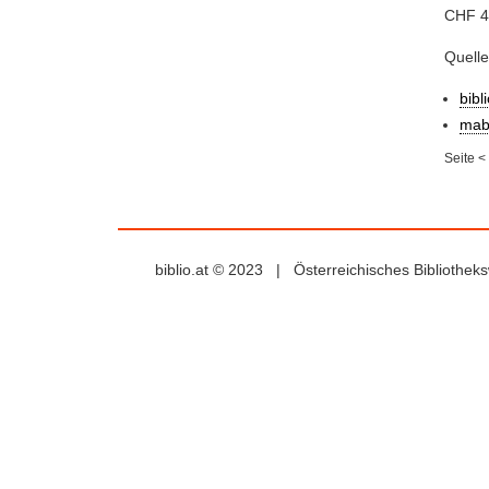
CHF 47
Quell
bibl
mab
Seite
<
biblio.at © 2023 | Österreichisches Bibliothe