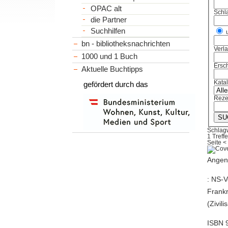
OPAC alt
Schl
die Partner
Suchhilfen
bn - bibliotheksnachrichten
Verl
1000 und 1 Buch
Ersch
Aktuelle Buchtipps
Kata
gefördert durch das
Reze
Schlag
1 Treffe
Seite
<
Angenl
: NS-V
Frankr
(Zivil
ISBN 