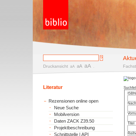
Aktu
aA
aA
Druckansicht
.
Fachst
aA
Literatur
Suchfe
ISBN
Rezensionen online open
Nac
Neue Suche
Vorn
Mobilversion
Daten ZACK Z39.50
Titel
Projektbeschreibung
Reih
Schnittstelle | API