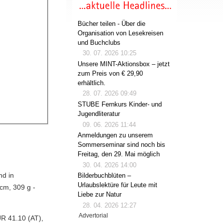
Bücher teilen - Über die
Organisation von Lesekreisen
und Buchclubs
30. 07. 2026 10:25
Unsere MINT-Aktionsbox – jetzt
zum Preis von € 29,90
erhältlich.
28. 07. 2026 09:49
STUBE Fernkurs Kinder- und
Jugendliteratur
09. 06. 2026 11:44
Anmeldungen zu unserem
Sommerseminar sind noch bis
Freitag, den 29. Mai möglich
30. 04. 2026 14:00
nd in
Bilderbuchblüten –
Urlaubslektüre für Leute mit
 cm, 309 g -
Liebe zur Natur
28. 04. 2026 12:27
Advertorial
R 41.10 (AT),