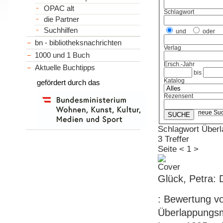
OPAC alt
Schlagwort
die Partner
Suchhilfen
und
oder
bn - bibliotheksnachrichten
Verlag
1000 und 1 Buch
Ersch.-Jahr
Aktuelle Buchtipps
bis
Katalog
gefördert durch das
Rezensent
neue Su
Schlagwort Über
3 Treffer
Seite
<
1
>
Glück, Petra: 
: Bewertung vo
Überlappungsm