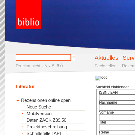
Aktuelles
Serv
aA
aA
Druckansicht
.
Fachstellen
.
Rezen
aA
Literatur
Suchfeld einblenden
ISBN / EAN
Rezensionen online open
Nachname
Neue Suche
Vorname
Mobilversion
Daten ZACK Z39.50
Titel
Projektbeschreibung
Reihe
Schnittstelle | API