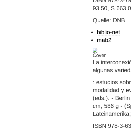
ISBN 978-3-790
93.50, S 663.
Quelle: DNB
biblio-net
mab2
La interconexi
algunas varied
: estudios sobr
modalidad y e
(eds.). - Berli
cm, 586 g - (S
Lateinamerika
ISBN 978-3-63