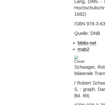
Lang, 1995. - 
Hochschulschri
1682)
ISBN 978-3-631
Quelle: DNB
biblio-net
mab2
Schwager, Rob
bilaterale Tra
/ Robert Schwag
S. : graph. Da
Bd. 89)