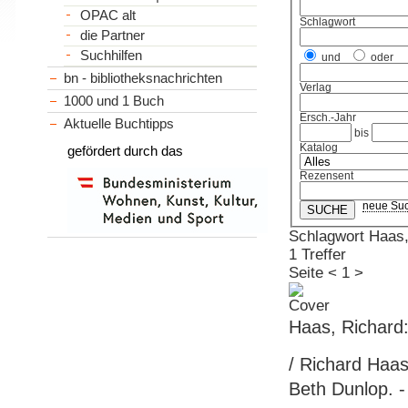
OPAC alt
Schlagwort
die Partner
Suchhilfen
und
oder
bn - bibliotheksnachrichten
Verlag
1000 und 1 Buch
Ersch.-Jahr
Aktuelle Buchtipps
bis
Katalog
gefördert durch das
Rezensent
neue Su
Schlagwort Haas,
1 Treffer
Seite
<
1
>
Haas, Richard:
/ Richard Haas
Beth Dunlop. - 