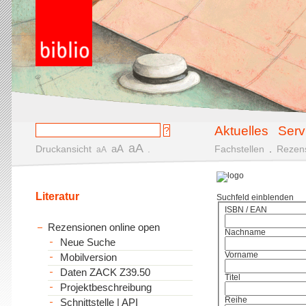
Aktuelles
Serv
aA
aA
Druckansicht
.
Fachstellen
.
Rezen
aA
Literatur
Suchfeld einblenden
ISBN / EAN
Rezensionen online open
Nachname
Neue Suche
Vorname
Mobilversion
Daten ZACK Z39.50
Titel
Projektbeschreibung
Reihe
Schnittstelle | API