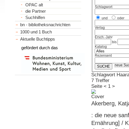
OPAC alt
Schlagwort
die Partner
Suchhilfen
und
oder
bn - bibliotheksnachrichten
Verlag
1000 und 1 Buch
Ersch.-Jahr
Aktuelle Buchtipps
bis
Katalog
gefördert durch das
Rezensent
neue Su
Schlagwort Haar
7 Treffer
Seite
<
1
>
Akerberg, Kat
: die neue san
Ernährung] / K