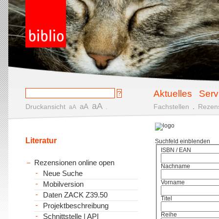
Aktuelles
Serv
aA
aA
Druckansicht
.
Fachstellen
.
Rezen
aA
Literatur
Suchfeld einblenden
ISBN / EAN
Rezensionen online open
Nachname
Neue Suche
Vorname
Mobilversion
Daten ZACK Z39.50
Titel
Projektbeschreibung
Reihe
Schnittstelle | API