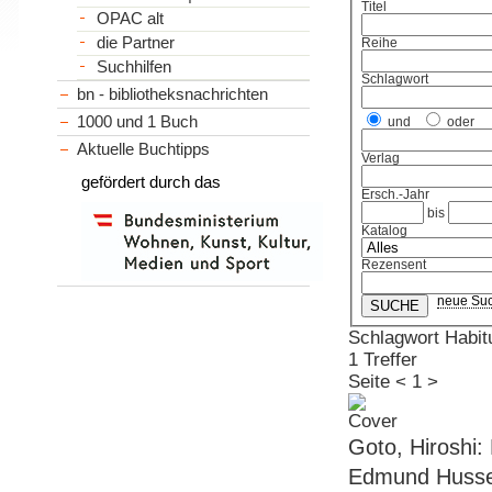
Titel
OPAC alt
die Partner
Reihe
Suchhilfen
Schlagwort
bn - bibliotheksnachrichten
1000 und 1 Buch
und
oder
Aktuelle Buchtipps
Verlag
gefördert durch das
Ersch.-Jahr
bis
Katalog
Rezensent
neue Su
Schlagwort Habitu
1 Treffer
Seite
<
1
>
Goto, Hiroshi:
Edmund Husse