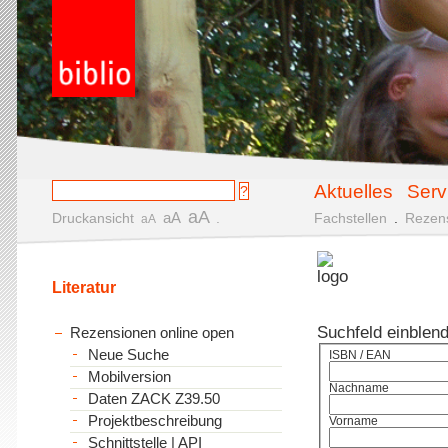
Aktuelles
Serv
aA
aA
Druckansicht
.
Fachstellen
.
Rezen
aA
Literatur
Suchfeld einblen
Rezensionen online open
Neue Suche
ISBN / EAN
Mobilversion
Nachname
Daten ZACK Z39.50
Projektbeschreibung
Vorname
Schnittstelle | API