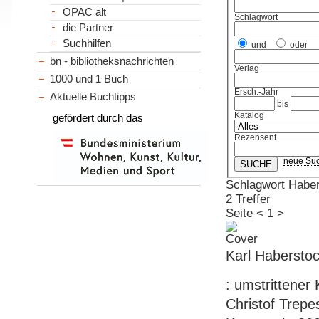
OPAC alt
Schlagwort
die Partner
Suchhilfen
und
oder
bn - bibliotheksnachrichten
Verlag
1000 und 1 Buch
Ersch.-Jahr
Aktuelle Buchtipps
bis
Katalog
gefördert durch das
Rezensent
neue Su
Schlagwort Haber
2 Treffer
Seite
<
1
>
Karl Habersto
: umstrittener
Christof Trepes