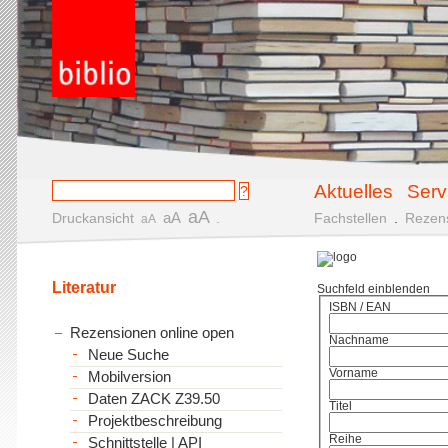
Aktuelles
Serv
aA
aA
Druckansicht
.
Fachstellen
.
Rezen
aA
Literatur
Suchfeld einblenden
ISBN / EAN
Rezensionen online open
Nachname
Neue Suche
Vorname
Mobilversion
Daten ZACK Z39.50
Titel
Projektbeschreibung
Reihe
Schnittstelle | API