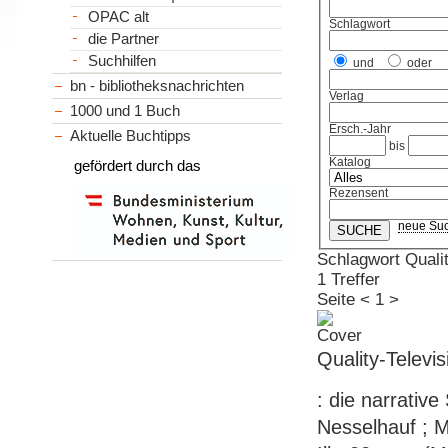
OPAC alt
Schlagwort
die Partner
Suchhilfen
und
oder
bn - bibliotheksnachrichten
Verlag
1000 und 1 Buch
Ersch.-Jahr
Aktuelle Buchtipps
bis
Katalog
gefördert durch das
Rezensent
neue Su
Schlagwort Quali
1 Treffer
Seite
<
1
>
Quality-Televis
: die narrativ
Nesselhauf ; Ma