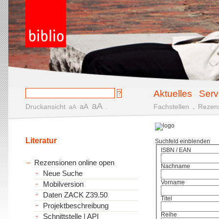
Aktuelles
Serv
aA
aA
Druckansicht
.
Fachstellen
.
Rezen
aA
Literatur
Suchfeld einblenden
ISBN / EAN
Rezensionen online open
Nachname
Neue Suche
Vorname
Mobilversion
Daten ZACK Z39.50
Titel
Projektbeschreibung
Reihe
Schnittstelle | API