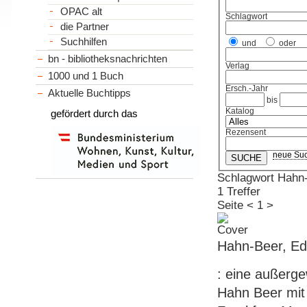
OPAC alt
Schlagwort
die Partner
Suchhilfen
und
oder
bn - bibliotheksnachrichten
Verlag
1000 und 1 Buch
Ersch.-Jahr
Aktuelle Buchtipps
bis
Katalog
gefördert durch das
Rezensent
neue Su
Schlagwort Hahn-
1 Treffer
Seite
<
1
>
Hahn-Beer, Edi
: eine außerge
Hahn Beer mit