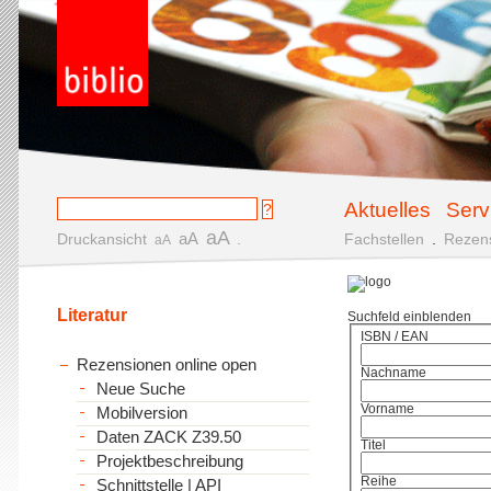
Aktuelles
Serv
aA
aA
Druckansicht
.
Fachstellen
.
Rezen
aA
Literatur
Suchfeld einblenden
ISBN / EAN
Rezensionen online open
Nachname
Neue Suche
Vorname
Mobilversion
Daten ZACK Z39.50
Titel
Projektbeschreibung
Reihe
Schnittstelle | API