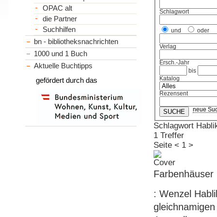
OPAC alt
Schlagwort
die Partner
Suchhilfen
und
oder
bn - bibliotheksnachrichten
Verlag
1000 und 1 Buch
Ersch.-Jahr
Aktuelle Buchtipps
bis
Katalog
gefördert durch das
Rezensent
neue Su
Schlagwort Habli
1 Treffer
Seite
<
1
>
Farbenhäuser 
: Wenzel Habli
gleichnamigen