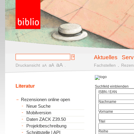
Aktuelles
Serv
aA
aA
Druckansicht
.
Fachstellen
.
Rezen
aA
Literatur
Suchfeld einblenden
ISBN / EAN
Rezensionen online open
Nachname
Neue Suche
Vorname
Mobilversion
Daten ZACK Z39.50
Titel
Projektbeschreibung
Reihe
Schnittstelle | API