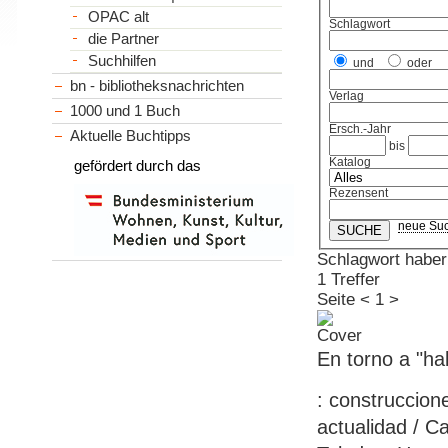
OPAC alt
Schlagwort
die Partner
Suchhilfen
und
oder
bn - bibliotheksnachrichten
Verlag
1000 und 1 Buch
Ersch.-Jahr
Aktuelle Buchtipps
bis
Katalog
gefördert durch das
Rezensent
neue Su
Schlagwort haber
1 Treffer
Seite
<
1
>
En torno a "ha
: construccione
actualidad / C