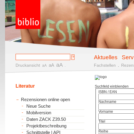
Aktuelles
Serv
aA
aA
Druckansicht
.
Fachstellen
.
Rezen
aA
Literatur
Suchfeld einblenden
ISBN / EAN
Rezensionen online open
Nachname
Neue Suche
Vorname
Mobilversion
Daten ZACK Z39.50
Titel
Projektbeschreibung
Reihe
Schnittstelle | API