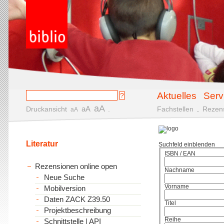
Aktuelles
Serv
aA
aA
Druckansicht
.
Fachstellen
.
Rezen
aA
Literatur
Suchfeld einblenden
ISBN / EAN
Rezensionen online open
Nachname
Neue Suche
Vorname
Mobilversion
Daten ZACK Z39.50
Titel
Projektbeschreibung
Reihe
Schnittstelle | API