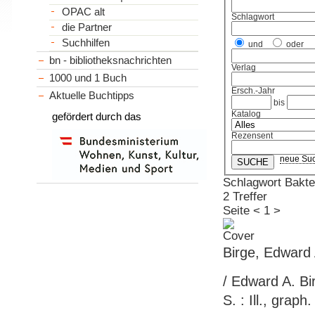
OPAC alt
Schlagwort
die Partner
Suchhilfen
und
oder
bn - bibliotheksnachrichten
Verlag
1000 und 1 Buch
Ersch.-Jahr
Aktuelle Buchtipps
bis
Katalog
gefördert durch das
Rezensent
neue Su
Schlagwort Bakte
2 Treffer
Seite
<
1
>
Birge, Edward 
/ Edward A. Bir
S. : Ill., graph